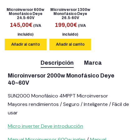
Microinversor 600w
Microinversor 1300w
Monofásico Deye
Monofásico Deye
24.5-60V
26.5-60V
145,00
€
199,00
€
(IVA
(IVA
incluido)
incluido)
Añadir al carrito
Añadir al carrito
Descripción
Marca
Microinversor 2000w Monofásico Deye
40~60V
SUN2000 Monofásico 4MPPT Microinversor
Mayores rendimientos / Seguro / Inteligente / Fácil de
usar
Micro inverter Deye introducción
Manual Microinversor 600w ingles
/
Manual