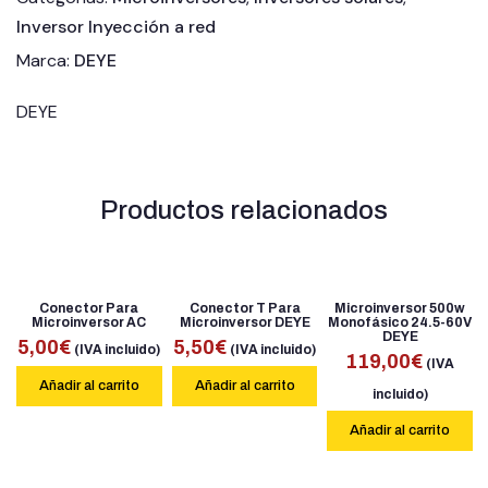
Inversor Inyección a red
Marca:
DEYE
DEYE
Productos relacionados
Conector Para
Conector T Para
Microinversor 500w
Microinversor AC
Microinversor DEYE
Monofásico 24.5-60V
DEYE
5,00
€
5,50
€
(IVA incluido)
(IVA incluido)
119,00
€
(IVA
Añadir al carrito
Añadir al carrito
incluido)
Añadir al carrito