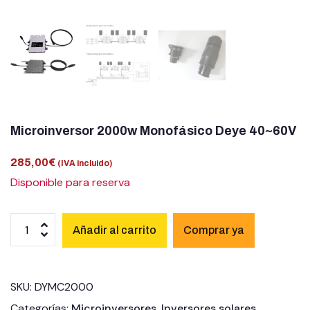
Microinversor 2000w Monofásico Deye 40~60V
285,00
€
(IVA incluido)
Disponible para reserva
Añadir al carrito
SKU:
DYMC2000
Categorías:
Microinversores
,
Inversores solares
,