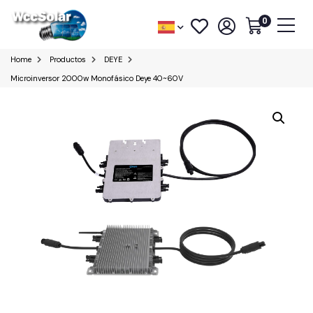
0
Home
Productos
DEYE
Microinversor 2000w Monofásico Deye 40~60V