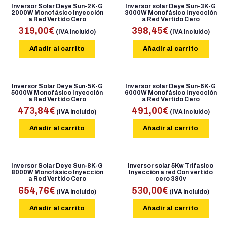
Inversor Solar Deye Sun-2K-G
Inversor solar Deye Sun-3K-G
Estructuras solares
2000W Monofásico Inyección
3000W Monofásico Inyección
a Red Vertido Cero
a Red Vertido Cero
319,00
€
398,45
€
(IVA incluido)
(IVA incluido)
Estación de Energía Portatil
Añadir al carrito
Añadir al carrito
Estabilizadores
Autotrasformadores
Inversor Solar Deye Sun-5K-G
Inversor solar Deye Sun-6K-G
5000W Monofásico Inyección
6000W Monofásico Inyección
a Red Vertido Cero
a Red Vertido Cero
Accesorios solares
473,84
€
491,00
€
(IVA incluido)
(IVA incluido)
Grupo Electrógenos
Añadir al carrito
Añadir al carrito
Cargadores de coches
Inversor Solar Deye Sun-8K-G
Inversor solar 5Kw Trifasico
LIQUIDACIÓN
8000W Monofásico Inyección
Inyección a red Con vertido
a Red Vertido Cero
cero 380v
654,76
€
530,00
€
(IVA incluido)
(IVA incluido)
Ocasión
Añadir al carrito
Añadir al carrito
Blog