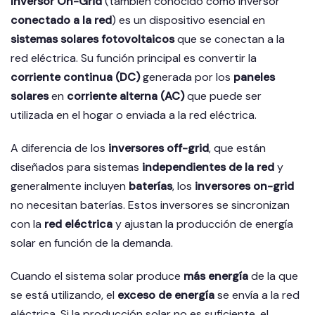
Inversor On-Grid
(también conocido como inversor
conectado a la red
) es un dispositivo esencial en
sistemas solares fotovoltaicos
que se conectan a la
red eléctrica. Su función principal es convertir la
corriente continua (DC)
generada por los
paneles
solares
en
corriente alterna (AC)
que puede ser
utilizada en el hogar o enviada a la red eléctrica.
A diferencia de los
inversores off-grid
, que están
diseñados para sistemas
independientes de la red
y
generalmente incluyen
baterías
, los
inversores on-grid
no necesitan baterías. Estos inversores se sincronizan
con la
red eléctrica
y ajustan la producción de energía
solar en función de la demanda.
Cuando el sistema solar produce
más energía
de la que
se está utilizando, el
exceso de energía
se envía a la red
eléctrica. Si la producción solar no es suficiente, el