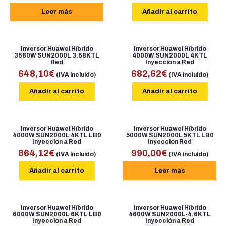
Leer más
Añadir al carrito
Inversor Huawei Híbrido
Inversor Huawei Híbrido
3680W SUN2000L 3.68KTL
4000W SUN2000L 4KTL
Red
Inyeccion a Red
648,10
€
682,62
€
(IVA incluido)
(IVA incluido)
Añadir al carrito
Añadir al carrito
Inversor Huawei Híbrido
Inversor Huawei Híbrido
4000W SUN2000L 4KTL LB0
5000W SUN2000L 5KTL LB0
Inyeccion a Red
Inyeccion Red
864,12
€
990,00
€
(IVA incluido)
(IVA incluido)
Añadir al carrito
Leer más
Inversor Huawei Híbrido
Inversor Huawei Híbrido
6000W SUN2000L 6KTL LB0
4600W SUN2000L-4.6KTL
Inyeccion a Red
Inyección a Red