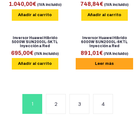
1.040,00
€
748,84
€
(IVA incluido)
(IVA incluido)
Añadir al carrito
Añadir al carrito
Inversor Huawei Híbrido
Inversor Huawei Híbrido
5000W SUN2000L-5KTL
6000W SUN2000L-6KTL
Inyección a Red
Inyección a Red
695,00
€
891,01
€
(IVA incluido)
(IVA incluido)
Añadir al carrito
Leer más
1
2
3
4