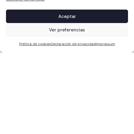
Aceptar
1
Ver preferencias
Política de cookies
Declaración de privacidad
Impressum
WCC SOLAR S.L, ha sido beneficiaria de Fondos Europeos, cuyo
objetivo es la mejora de la competitividad de las PYMES, y gracias al
cual ha puesto en marcha un Plan de Acción con el objetivo de
reforzar la digitalización y la competitividad de las pymes durante el
año 2024. Para ello ha contado con el apoyo del Programa Pyme