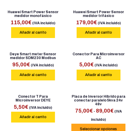
Huawei Smart Power Sensor
Huawei Smart Power Sensor
medidor monofásico
medidor trifásico
115,00
€
179,00
€
(IVA incluido)
(IVA incluido)
Añadir al carrito
Añadir al carrito
Deye Smart meter Sensor
Conector Para Microinversor
medidor SDM230 Modbus
AC
95,00
€
5,00
€
(IVA incluido)
(IVA incluido)
Añadir al carrito
Añadir al carrito
Conector T Para
Placa de Inversor Hibrido para
Microinversor DEYE
conectar paralelo 5kva 24v
48v
5,50
€
(IVA incluido)
75,00
€
89,00
€
-
(IVA
Añadir al carrito
incluido)
Seleccionar opciones