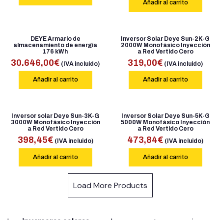
Añadir al carrito
DEYE Armario de
Inversor Solar Deye Sun-2K-G
almacenamiento de energía
2000W Monofásico Inyección
176 kWh
a Red Vertido Cero
30.646,00
€
319,00
€
(IVA incluido)
(IVA incluido)
Añadir al carrito
Añadir al carrito
Inversor solar Deye Sun-3K-G
Inversor Solar Deye Sun-5K-G
3000W Monofásico Inyección
5000W Monofásico Inyección
a Red Vertido Cero
a Red Vertido Cero
398,45
€
473,84
€
(IVA incluido)
(IVA incluido)
Añadir al carrito
Añadir al carrito
Load More Products