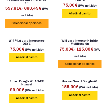
4P
75,00
€
(IVA incluido)
557,81
€
680,49
€
-
(IVA
Añadir al carrito
incluido)
Seleccionar opciones
Wifi Plug para Inversores
Wifi para Inversor Híbrido
DEYE
Multifunción
75,00
€
75,00
€
125,00
€
-
(IVA incluido)
(IVA
incluido)
Añadir al carrito
Seleccionar opciones
Smart Dongle WLAN-FE
Huawei Smart Dongle 4G
Huawei
155,00
€
(IVA incluido)
99,00
€
(IVA incluido)
Añadir al carrito
Añadir al carrito