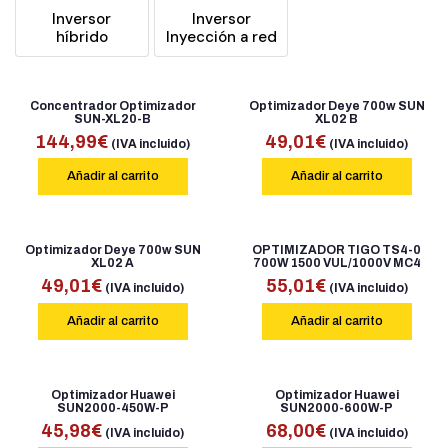
Inversor
Inversor
híbrido
Inyección a red
Concentrador Optimizador
Optimizador Deye 700w SUN
SUN-XL20-B
XL02 B
144,99
€
49,01
€
(IVA incluido)
(IVA incluido)
Añadir al carrito
Añadir al carrito
Optimizador Deye 700w SUN
OPTIMIZADOR TIGO TS4-0
XL02 A
700W 1500 VUL/1000V MC4
49,01
€
55,01
€
(IVA incluido)
(IVA incluido)
Añadir al carrito
Añadir al carrito
Optimizador Huawei
Optimizador Huawei
SUN2000-450W-P
SUN2000-600W-P
45,98
€
68,00
€
(IVA incluido)
(IVA incluido)