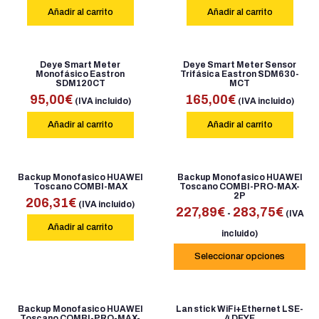
Añadir al carrito
Añadir al carrito
Deye Smart Meter
Deye Smart Meter Sensor
Monofásico Eastron
Trifásica Eastron SDM630-
SDM120CT
MCT
95,00
€
165,00
€
(IVA incluido)
(IVA incluido)
Añadir al carrito
Añadir al carrito
Backup Monofasico HUAWEI
Backup Monofasico HUAWEI
Toscano COMBI-MAX
Toscano COMBI-PRO-MAX-
2P
206,31
€
(IVA incluido)
227,89
€
283,75
€
-
(IVA
Añadir al carrito
incluido)
Seleccionar opciones
Backup Monofasico HUAWEI
Lan stick WiFi+Ethernet LSE-
Toscano COMBI-PRO-MAX-
4 DEYE