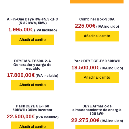
All-in-One Deye RW-F5.3-1H3
Combiner Box-300A
(5.32 kWh / 5kW)
225,00
€
(IVA incluido)
1.995,00
€
(IVA incluido)
Añadir al carrito
Añadir al carrito
DEYE MS-TS500-2-A
Pack DEYE GE-F60 60KWH
Generador y carga de
18.500,00
€
(IVA incluido)
respaldo
17.800,00
€
(IVA incluido)
Añadir al carrito
Añadir al carrito
Pack DEYE GE-F60
DEYE Armario de
60KWH+30kw Inversor
almacenamiento de energía
128 kWh
22.500,00
€
(IVA incluido)
22.275,00
€
(IVA incluido)
Añadir al carrito