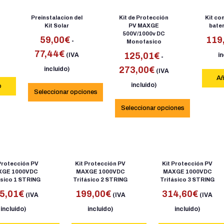
Preinstalacion del
Kit de Protección
Kit co
Kit Solar
PV MAXGE
bater
500V/1000v DC
59,00
€
119
-
Monofasico
77,44
€
125,01
€
(IVA
in
-
273,00
€
incluido)
(IVA
Añ
incluido)
o
Seleccionar opciones
Seleccionar opciones
Protección PV
Kit Protección PV
Kit Protección PV
XGE 1000VDC
MAXGE 1000VDC
MAXGE 1000VDC
ásico 1 STRING
Trifásico 2 STRING
Trifásico 3 STRING
5,01
€
199,00
€
314,60
€
(IVA
(IVA
(IVA
incluido)
incluido)
incluido)