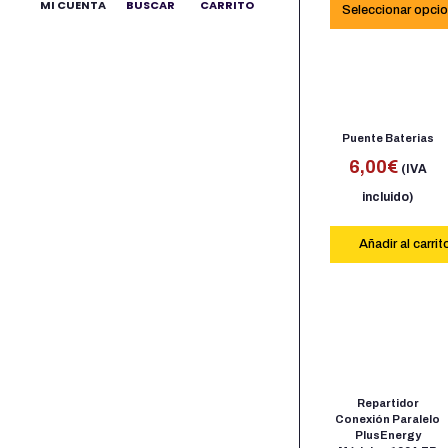
MI CUENTA
BUSCAR
CARRITO
Seleccionar opci
Puente Baterias
6,00
€
(IVA
incluido)
Añadir al carrit
Repartidor
Conexión Paralelo
PlusEnergy