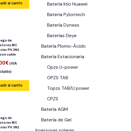
Batería litio Huawei
adir al carrito
Bateria Pylontech
Batería Dyness
Baterías Deye
uego de
Batería Plomo-Ácido
ctores MC
solar PV 2N1
 con cable
Batería Estacionaria
00
€
(IVA
Opzs U-power
cluido)
OPZS TAB
adir al carrito
Topzs TAB/U power
CPZS
Batería AGM
uego de
Batería de Gel
ctores MC
solar PV 3N1
Inversores solares