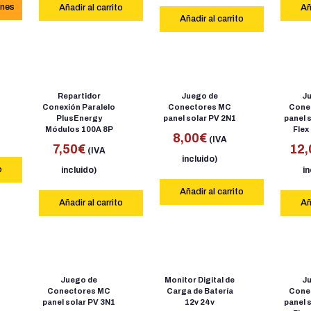
ones
Añadir al carrito
Añ
Añadir al carrito
Repartidor
Juego de
J
Conexión Paralelo
Conectores MC
Cone
PlusEnergy
panel solar PV 2N1
panel 
Módulos 100A 8P
Flex
8,00
€
(IVA
7,50
€
12,
(IVA
incluido)
o
incluido)
in
Añadir al carrito
Añadir al carrito
Añ
Juego de
Monitor Digital de
J
Conectores MC
Carga de Batería
Cone
panel solar PV 3N1
12v 24v
panel 