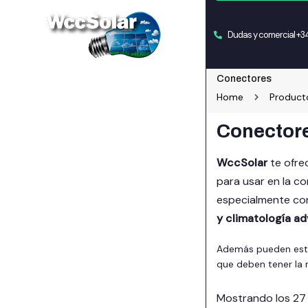
Dudas y comercial +
Conectores
Home
Product
Conector
WccSolar
te ofre
para usar en la c
especialmente con
y climatología ad
Además pueden est
que deben tener la 
Mostrando los 27