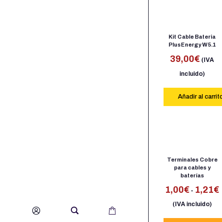
Kit Cable Bateria
PlusEnergy W5.1
39,00
€
(IVA
incluido)
Añadir al carrit
Terminales Cobre
para cables y
baterías
1,00
€
1,21
€
-
(IVA incluido)