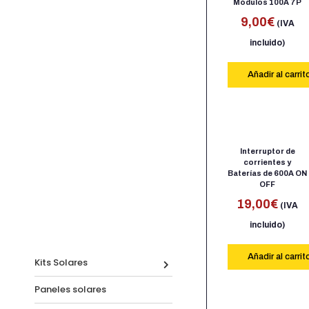
Módulos 100A 7P
9,00
€
(IVA
incluido)
Añadir al carrit
Interruptor de
corrientes y
Baterías de 600A ON
OFF
19,00
€
(IVA
incluido)
Añadir al carrit
Kits Solares
Paneles solares