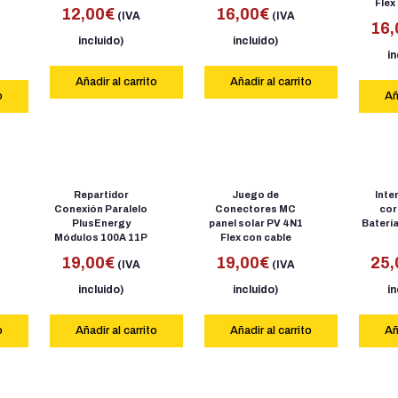
Flex
12,00
€
16,00
€
(IVA
(IVA
16,
incluido)
incluido)
in
Añadir al carrito
Añadir al carrito
o
Añ
Repartidor
Juego de
Inte
Conexión Paralelo
Conectores MC
cor
PlusEnergy
panel solar PV 4N1
Baterí
Módulos 100A 11P
Flex con cable
19,00
€
19,00
€
25,
(IVA
(IVA
incluido)
incluido)
in
o
Añadir al carrito
Añadir al carrito
Añ