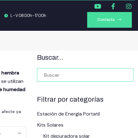
L - V 08:00h - 17:00h
Contacta
Buscar…
y
hembra
se utilizan
te humedad
Filtrar por categorías
e afecte ya
Estación de Energía Portatil
Kits Solares
Kit depuradora solar