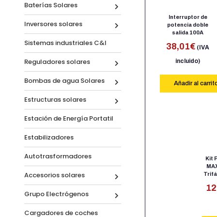
Baterías Solares
Interruptor de
Inversores solares
potencia doble
salida 100A
Sistemas industriales C&I
38,01
€
(IVA
Reguladores solares
incluido)
Bombas de agua Solares
Añadir al carrit
Estructuras solares
Estación de Energía Portatil
Estabilizadores
Autotrasformadores
Kit 
MA
Accesorios solares
Trif
12
Grupo Electrógenos
Cargadores de coches