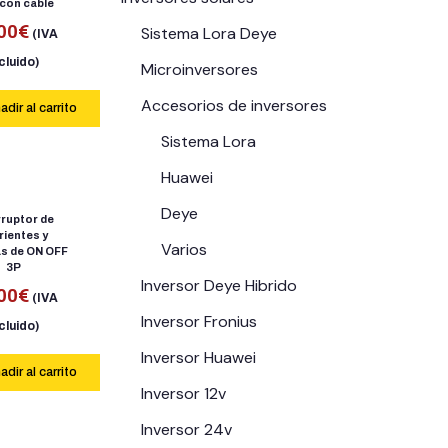
 con cable
00
€
Sistema Lora Deye
(IVA
cluido)
Microinversores
Accesorios de inversores
adir al carrito
Sistema Lora
Huawei
Deye
rruptor de
rientes y
Varios
as de ON OFF
3P
Inversor Deye Hibrido
00
€
(IVA
Inversor Fronius
cluido)
Inversor Huawei
adir al carrito
Inversor 12v
Inversor 24v