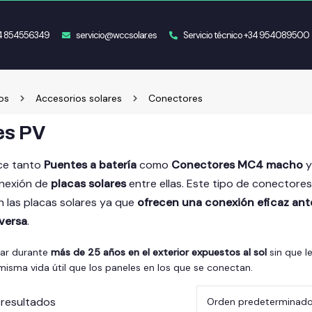
34 854556349
servicio@wccsolar.es
Servicio técnico +34 954089500
os
Accesorios solares
Conectores
es PV
ce tanto
Puentes a batería
como
Conectores MC4 macho
onexión de
placas solares
entre ellas. Este tipo de conectores 
 las placas solares ya que
ofrecen una conexión eficaz an
versa
.
ar durante
más de 25 años en el exterior expuestos al sol
sin que l
misma vida útil que los paneles en los que se conectan.
 resultados