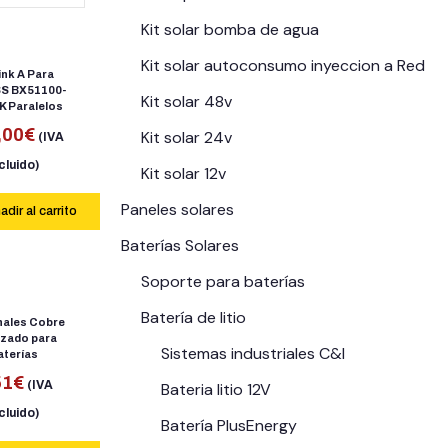
Kit solar bomba de agua
Kit solar autoconsumo inyeccion a Red
ink A Para
S BX51100-
Kit solar 48v
K Paralelos
,00
€
Kit solar 24v
(IVA
cluido)
Kit solar 12v
Paneles solares
adir al carrito
Baterías Solares
Soporte para baterías
Batería de litio
nales Cobre
rzado para
Sistemas industriales C&I
aterías
51
€
(IVA
Bateria litio 12V
cluido)
Batería PlusEnergy