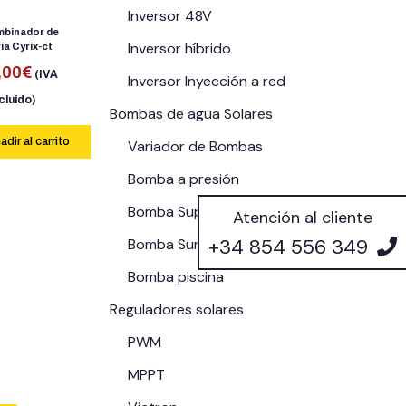
Inversor 48V
mbinador de
Inversor híbrido
ía Cyrix-ct
,00
€
(IVA
Inversor Inyección a red
cluido)
Bombas de agua Solares
adir al carrito
Variador de Bombas
Bomba a presión
Bomba Superficie Horizontal
Atención al cliente
+34 854 556 349
Bomba Sumergible
Bomba piscina
Reguladores solares
PWM
MPPT