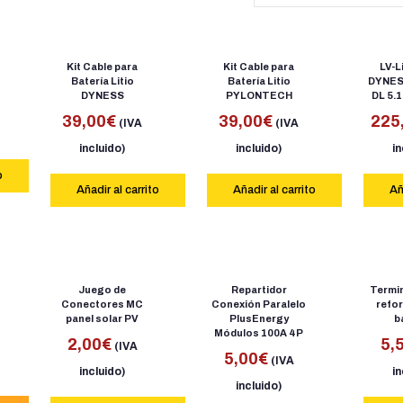
Kit Cable para
Kit Cable para
LV-L
Batería Litio
Batería Litio
DYNES
DYNESS
PYLONTECH
DL 5.1
39,00
€
39,00
€
225
(IVA
(IVA
incluido)
incluido)
in
o
Añadir al carrito
Añadir al carrito
Añ
Juego de
Repartidor
Termi
Conectores MC
Conexión Paralelo
refo
panel solar PV
PlusEnergy
b
Módulos 100A 4P
2,00
€
5,
(IVA
5,00
€
(IVA
incluido)
in
incluido)