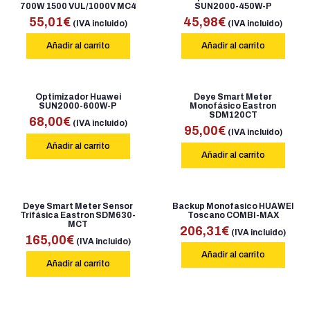
700W 1500 VUL/1000V MC4
SUN2000-450W-P
55,01
€
45,98
€
(IVA incluido)
(IVA incluido)
Añadir al carrito
Añadir al carrito
Optimizador Huawei
Deye Smart Meter
SUN2000-600W-P
Monofásico Eastron
SDM120CT
68,00
€
(IVA incluido)
95,00
€
(IVA incluido)
Añadir al carrito
Añadir al carrito
Deye Smart Meter Sensor
Backup Monofasico HUAWEI
Trifásica Eastron SDM630-
Toscano COMBI-MAX
MCT
206,31
€
(IVA incluido)
165,00
€
(IVA incluido)
Añadir al carrito
Añadir al carrito