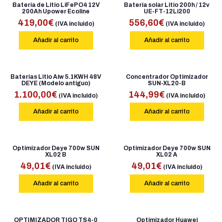
Batería de Litio LiFePO4 12V
Batería solar Litio 200h / 12v
200Ah Upower Ecoline
UE-FT-12Li200
419,00
€
556,60
€
(IVA incluido)
(IVA incluido)
Añadir al carrito
Añadir al carrito
Baterías Litio Aiw 5.1KWH 48V
Concentrador Optimizador
DEYE (Modelo antiguo)
SUN-XL20-B
1.100,00
€
144,99
€
(IVA incluido)
(IVA incluido)
Añadir al carrito
Añadir al carrito
Optimizador Deye 700w SUN
Optimizador Deye 700w SUN
XL02 B
XL02 A
49,01
€
49,01
€
(IVA incluido)
(IVA incluido)
Añadir al carrito
Añadir al carrito
OPTIMIZADOR TIGO TS4-0
Optimizador Huawei