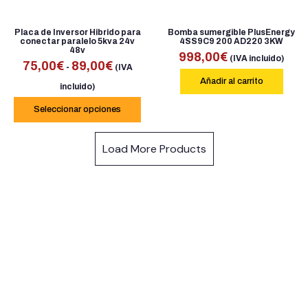
Placa de Inversor Hibrido para
Bomba sumergible PlusEnergy
conectar paralelo 5kva 24v
4SS9C9 200 AD220 3KW
48v
998,00
€
(IVA incluido)
75,00
€
89,00
€
-
(IVA
Añadir al carrito
incluido)
Seleccionar opciones
Load More Products