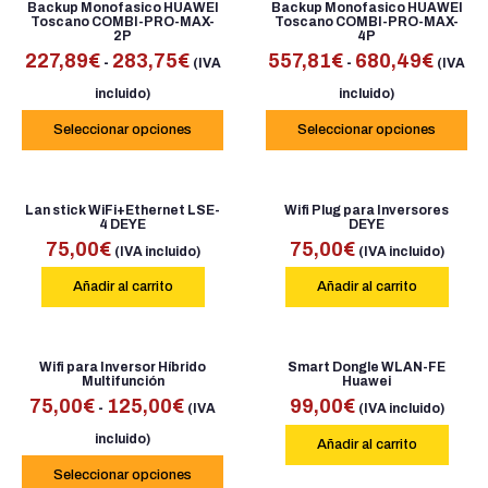
Backup Monofasico HUAWEI
Backup Monofasico HUAWEI
Toscano COMBI-PRO-MAX-
Toscano COMBI-PRO-MAX-
2P
4P
227,89
€
283,75
€
557,81
€
680,49
€
-
-
(IVA
(IVA
incluido)
incluido)
Seleccionar opciones
Seleccionar opciones
Lan stick WiFi+Ethernet LSE-
Wifi Plug para Inversores
4 DEYE
DEYE
75,00
€
75,00
€
(IVA incluido)
(IVA incluido)
Añadir al carrito
Añadir al carrito
Wifi para Inversor Híbrido
Smart Dongle WLAN-FE
Multifunción
Huawei
75,00
€
125,00
€
99,00
€
-
(IVA
(IVA incluido)
incluido)
Añadir al carrito
Seleccionar opciones