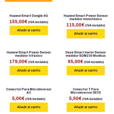
Huawei Smart Dongle 4G
Huawei Smart Power Sensor
medidor monofásico
155,00
€
(IVA incluido)
115,00
€
(IVA incluido)
Añadir al carrito
Añadir al carrito
Huawei Smart Power Sensor
Deye Smart meter Sensor
medidor trifásico
medidor SDM230 Modbus
179,00
€
95,00
€
(IVA incluido)
(IVA incluido)
Añadir al carrito
Añadir al carrito
Conector Para Microinversor
Conector T Para
AC
Microinversor DEYE
5,00
€
5,50
€
(IVA incluido)
(IVA incluido)
Añadir al carrito
Añadir al carrito