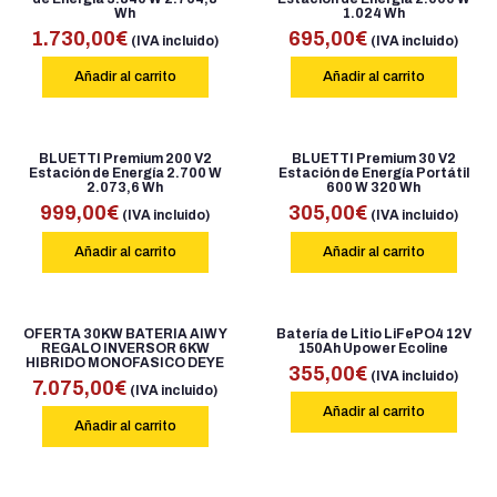
Wh
1.024 Wh
1.730,00
€
695,00
€
(IVA incluido)
(IVA incluido)
Añadir al carrito
Añadir al carrito
BLUETTI Premium 200 V2
BLUETTI Premium 30 V2
Estación de Energía 2.700 W
Estación de Energía Portátil
2.073,6 Wh
600 W 320 Wh
999,00
€
305,00
€
(IVA incluido)
(IVA incluido)
Añadir al carrito
Añadir al carrito
OFERTA 30KW BATERIA AIW Y
Batería de Litio LiFePO4 12V
REGALO INVERSOR 6KW
150Ah Upower Ecoline
HIBRIDO MONOFASICO DEYE
355,00
€
(IVA incluido)
7.075,00
€
(IVA incluido)
Añadir al carrito
Añadir al carrito