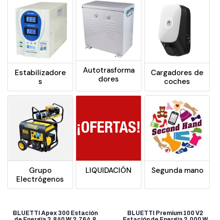
Autotrasforma
Estabilizadore
Cargadores de
dores
s
coches
Grupo
LIQUIDACIÓN
Segunda mano
Electrógenos
BLUETTI Apex 300 Estación
BLUETTI Premium 100 V2
de Energía 3.840 W 2.764,8
Estación de Energía 2.000 W