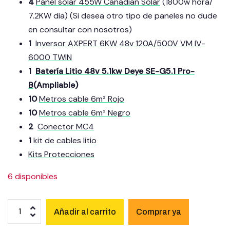
4
Panel solar 455W Canadian Solar
(1800w hora/
7.2KW dia) (Si desea otro tipo de paneles no dude
en consultar con nosotros)
1
Inversor AXPERT 6KW 48v 120A/500V VM IV-
6000 TWIN
1
Batería Litio 48v 5.1kw Deye SE-G5.1 Pro-
B
(Ampliable)
10
Metros cable 6m² Rojo
10
Metros cable 6m² Negro
2
Conector MC4
1
kit de cables litio
Kits Protecciones
6 disponibles
Añadir al carrito