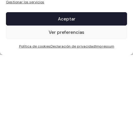
Gestionar los servicios
Aceptar
1
Ver preferencias
Política de cookies
Declaración de privacidad
Impressum
WCC SOLAR S.L, ha sido beneficiaria de Fondos Europeos, cuyo
objetivo es la mejora de la competitividad de las PYMES, y gracias al
cual ha puesto en marcha un Plan de Acción con el objetivo de
reforzar la digitalización y la competitividad de las pymes durante el