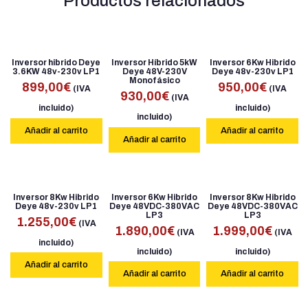
Productos relacionados
Inversor hibrido Deye
Inversor Híbrido 5kW
Inversor 6Kw Hibrido
3.6KW 48v-230v LP1
Deye 48V-230V
Deye 48v-230v LP1
Monofásico
899,00
€
950,00
€
(IVA
(IVA
930,00
€
(IVA
incluido)
incluido)
incluido)
Añadir al carrito
Añadir al carrito
Añadir al carrito
Inversor 8Kw Hibrido
Inversor 6Kw Hibrido
Inversor 8Kw Hibrido
Deye 48v-230v LP1
Deye 48VDC-380VAC
Deye 48VDC-380VAC
LP3
LP3
1.255,00
€
(IVA
1.890,00
€
1.999,00
€
(IVA
(IVA
incluido)
incluido)
incluido)
Añadir al carrito
Añadir al carrito
Añadir al carrito