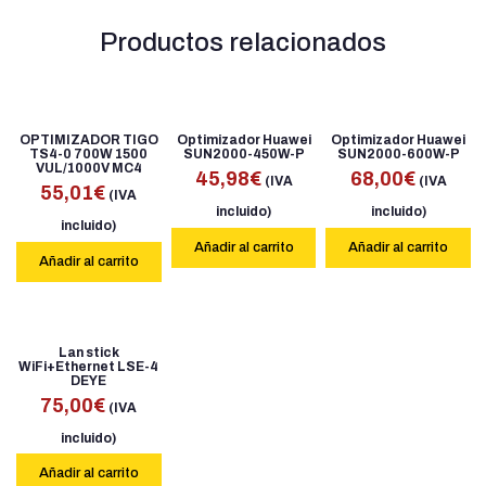
Productos relacionados
OPTIMIZADOR TIGO
Optimizador Huawei
Optimizador Huawei
TS4-0 700W 1500
SUN2000-450W-P
SUN2000-600W-P
VUL/1000V MC4
45,98
€
68,00
€
(IVA
(IVA
55,01
€
(IVA
incluido)
incluido)
incluido)
Añadir al carrito
Añadir al carrito
Añadir al carrito
Lan stick
WiFi+Ethernet LSE-4
DEYE
75,00
€
(IVA
incluido)
Añadir al carrito