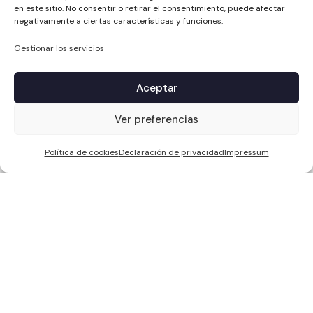
en este sitio. No consentir o retirar el consentimiento, puede afectar
negativamente a ciertas características y funciones.
Gestionar los servicios
Aceptar
1
Ver preferencias
Política de cookies
Declaración de privacidad
Impressum
WCC SOLAR S.L, ha sido beneficiaria de Fondos Europeos, cuyo
objetivo es la mejora de la competitividad de las PYMES, y gracias al