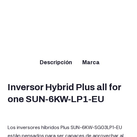
Batería Litio 48v
Batería Litio 2.4kWh
Inversor 8Kw Hibrido
5.1kw Deye SE-G5.1
Dyness B4850 48V
Deye 48v-230v LP1
Pro-B
550,01
€
1.255,00
€
(IVA
(IVA
915,00
€
(IVA
incluido)
incluido)
incluido)
Leer más
Añadir al carrito
Añadir al carrito
Descripción
Marca
Inversor Hybrid Plus all for
one SUN-6KW-LP1-EU
Los inversores híbridos Plus SUN-6KW-SG03LP1-EU
están pensados para ser capaces de aprovechar al