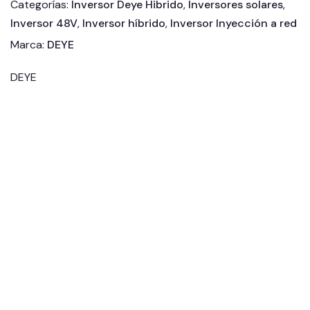
Categorías:
Inversor Deye Hibrido
,
Inversores solares
,
Acceso Profesional
Inversor 48V
,
Inversor híbrido
,
Inversor Inyección a red
Marca:
DEYE
DEYE
Deye Smart Meter
Baterías Litio Aiw-B
Kit Aiw-B BMS + Base
Monofásico Eastron
5.1KWH 48V DEYE
y Cables 48V DEYE
SDM120CT
1.100,00
€
475,00
€
(IVA
(IVA
95,00
€
(IVA
incluido)
incluido)
incluido)
Añadir al carrito
Añadir al carrito
Añadir al carrito