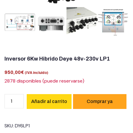
Estructuras solares
Estación de Energía Portatil
Estabilizadores
Autotrasformadores
Inversor 6Kw Hibrido Deye 48v-230v LP1
Accesorios solares
950,00
€
(IVA incluido)
Grupo Electrógenos
2878 disponibles (puede reservarse)
Cargadores de coches
LIQUIDACIÓN
Añadir al carrito
Ocasión
SKU:
DY6LP1
Blog