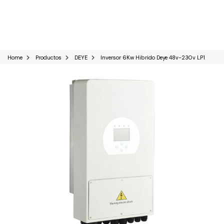
0
Home
Productos
DEYE
Inversor 6Kw Hibrido Deye 48v-230v LP1
Kits Solares
Paneles solares
Baterías Solares
Inversores solares
Sistemas industriales C&I
Reguladores solares
Bombas de agua Solares