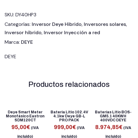
SKU:
DY40HP3
Categorías:
Inversor Deye Hibrido
,
Inversores solares
,
Inversor híbrido
,
Inversor Inyección a red
Marca:
DEYE
DEYE
Productos relacionados
Deye Smart Meter
Bateria Litio 102.4V
Baterías Litio BOS-
Monofásico Eastron
4.1kw Deye GB-L
GM5.1 40KWH
SDM120CT
PRO PACK
400VDC DEYE
95,00
€
999,00
€
8.974,85
€
(IVA
(IVA
(IVA
incluido)
incluido)
incluido)