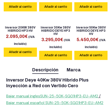
Añadir al carrito
Añadir al carrito
Añadir al carrito
Inversor 20KW 380V
Inversor 30Kw 380V
Inversor 50Kw 380V
HIBRIDO HP3 HV
HIBRIDO DEYE HP3
HIBRIDO DEYE HP3
HV
HV
2.095,00
€
(IVA
3.295,00
€
5.450,00
€
(IVA
(IVA
incluido)
incluido)
incluido)
Añadir al carrito
Añadir al carrito
Añadir al carrito
Descripción
Marca
Inversor Deye 40Kw 380V Hibrido Plus
Inyección a Red con Vertido Cero
Bajar manual inglesSUN-25-50K-SG01HP3-EU-AM2
/
Bajar manual
español
SUN-25-50K-SG01HP3-EU-AM2