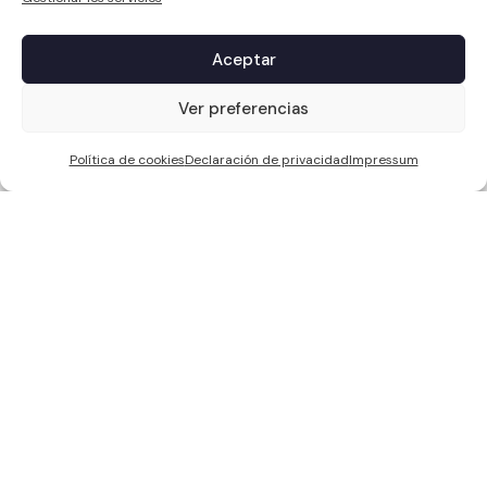
Aceptar
1
Ver preferencias
Política de cookies
Declaración de privacidad
Impressum
WCC SOLAR S.L, ha sido beneficiaria de Fondos Europeos, cuyo
objetivo es la mejora de la competitividad de las PYMES, y gracias al
cual ha puesto en marcha un Plan de Acción con el objetivo de
reforzar la digitalización y la competitividad de las pymes durante el
año 2024. Para ello ha contado con el apoyo del Programa Pyme