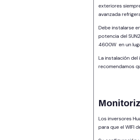
exteriores siempr
avanzada refrigera
Debe instalarse en
potencia del SUN2
4600W en un lugar 
La instalación d
recomendamos que
Monitori
Los inversores Hu
para que el WIFI de