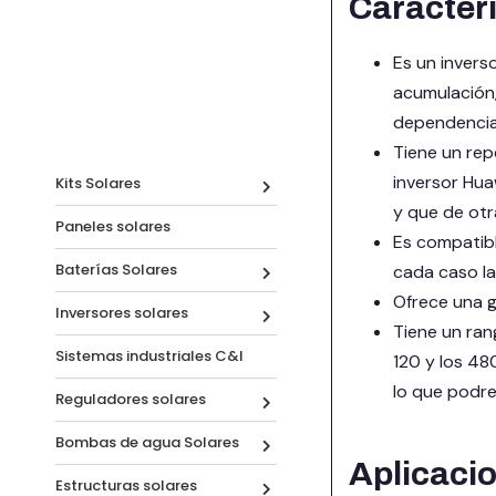
Caracter
Es un invers
acumulación,
dependencia 
Tiene un rep
inversor Hua
Kits Solares
y que de otr
Paneles solares
Es compatibl
Baterías Solares
cada caso la
Ofrece una g
Inversores solares
Tiene un ran
Sistemas industriales C&I
120 y los 48
lo que podre
Reguladores solares
Bombas de agua Solares
Aplicaci
Estructuras solares