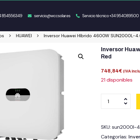
34 854556349
servicio@wccsolar.es
Servicio técnico +34 954089500
os
HUAWEI
Inversor Huawei Híbrido 4600W SUN2000L-4.6
Inversor Hua
Red
748,84
€
(IVA incl
21 disponibles
SKU:
sun2000l-4
Categorías:
Inve