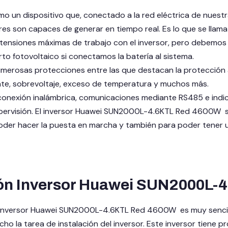
o un dispositivo que, conectado a la red eléctrica de nuestra
res son capaces de generar en tiempo real. Es lo que se llam
 tensiones máximas de trabajo con el inversor, pero debemos
erto fotovoltaico si conectamos la batería al sistema.
merosas protecciones entre las que destacan la protección ant
te, sobrevoltaje, exceso de temperatura y muchos más.
onexión inalámbrica, comunicaciones mediante RS485 e indica
pervisión. El inversor Huawei SUN2000L-4.6KTL Red 4600W s
oder hacer la puesta en marcha y también para poder tener u
ión Inversor Huawei SUN2000L
l inversor Huawei SUN2000L-4.6KTL Red 4600W es muy sencilla 
ucho la tarea de instalación del inversor. Este inversor tiene 