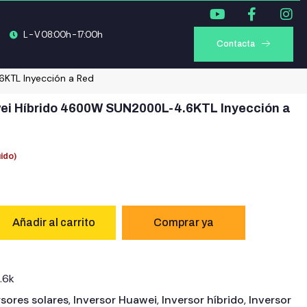
L - V 08:00h - 17:00h
Contacta
KTL Inyección a Red
wei Híbrido 4600W SUN2000L-4.6KTL Inyección a
uido)
Añadir al carrito
.6k
rsores solares
,
Inversor Huawei
,
Inversor híbrido
,
Inversor