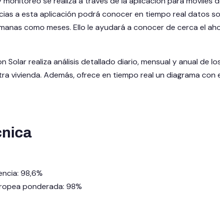
 monitoreo se realiza a través de la aplicación para móviles 
cias a esta aplicación podrá conocer en tiempo real datos s
emanas como meses. Ello le ayudará a conocer de cerca el aho
on Solar realiza análisis detallado diario, mensual y anual de
a vivienda. Además, ofrece en tiempo real un diagrama con el
cnica
encia: 98,6%
europea ponderada: 98%