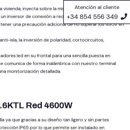
Atención al cliente
 vivienda, inyecta sobre la misma la energía que los
+34 854 556 349
a un inversor de conexión a red. Como siempre, hay que
 tener una precaución adicional de no superar los 495V en
i-isla, la inversión de polaridad, cortocircuitos,
dores led en su frontal para una sencilla puesta en
e comunica de forma inalámbrica con nuestro terminal
na monitorización detallada.
-4.6KTL Red 4600W
ya que gracias a su diseño tan ligero y sin partes
protección IP65 por lo que permite ser instalado en