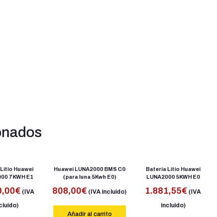
onados
 Litio Huawei
Huawei LUNA2000 BMS C0
Bateria Litio Huawei
00 7KWH E1
(para luna 5Kwh E0)
LUNA2000 5KWH E0
0,00
€
808,00
€
1.881,55
€
(IVA
(IVA incluido)
(IVA
cluido)
incluido)
Añadir al carrito