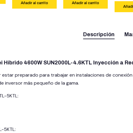
Añadir al carrito
Añadir al carrito
Añadir
Descripción
Ma
ei Híbrido 4600W SUN2000L-4.6KTL Inyección a Re
r estar preparado para trabajar en instalaciones de conexió
de inversor más pequeño de la gama.
TL-5KTL:
L-5KTL: