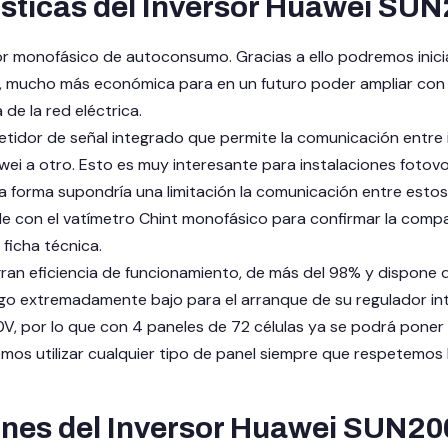
ísticas del Inversor Huawei S
or monofásico de autoconsumo. Gracias a ello podremos inici
 mucho más económica para en un futuro poder ampliar con la
de la red eléctrica.
etidor de señal integrado que permite la comunicación entre in
wei a otro. Esto es muy interesante para instalaciones fotov
a forma supondría una limitación la comunicación entre estos
e con el vatímetro Chint monofásico para confirmar la comp
 ficha técnica.
ran eficiencia de funcionamiento, de más del 98% y dispone d
go extremadamente bajo para el arranque de su regulador inte
0V, por lo que con 4 paneles de 72 células ya se podrá poner e
mos utilizar cualquier tipo de panel siempre que respetemos l
ones del Inversor Huawei SUN2