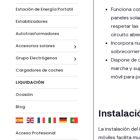
Funciona com
Estación de Energía Portatil
paneles sola
Estabilizadores
respetar las
Autotrasformadores
circuito abi
Incorpora nu
Accesorios solares
sobrecorrien
Grupo Electrógenos
Dispone de c
marcha y su
Cargadores de coches
móvil para p
LIQUIDACIÓN
Ocasión
Blog
Instalac
La instalación de
Acceso Profesional
móviles facilita m