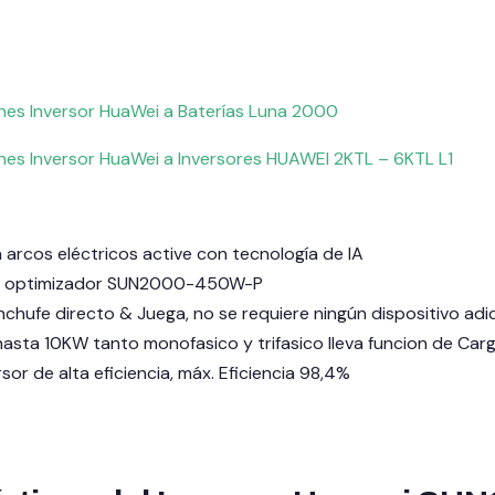
ones Inversor HuaWei a Baterías Luna 2000
ones Inversor HuaWei a Inversores HUAWEI 2KTL – 6KTL L1
 arcos eléctricos active con tecnología de IA
el optimizador SUN2000-450W-P
enchufe directo & Juega, no se requiere ningún dispositivo adi
sta 10KW tanto monofasico y trifasico lleva funcion de Ca
sor de alta eficiencia, máx. Eficiencia 98,4%