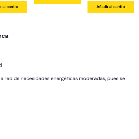
 al carrito
Añadir al carrito
rca
d
n a red de necesidades energéticas moderadas, pues se