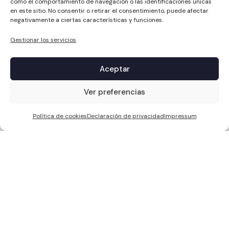
como el comportamiento de navegación o las identificaciones únicas
en este sitio. No consentir o retirar el consentimiento, puede afectar
negativamente a ciertas características y funciones.
Gestionar los servicios
Aceptar
1
Ver preferencias
Política de cookies
Declaración de privacidad
Impressum
WCC SOLAR S.L, ha sido beneficiaria de Fondos Europeos, cuyo
objetivo es la mejora de la competitividad de las PYMES, y gracias al