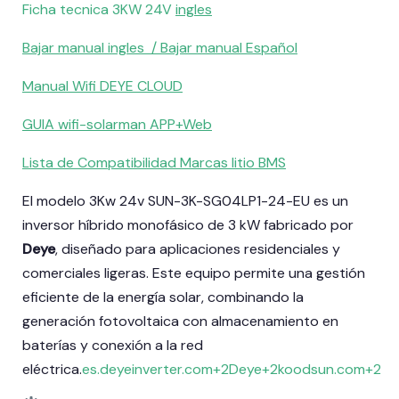
Ficha tecnica 3KW 24V
ingles
Bajar manual ingles /
Bajar manual Español
Manual Wifi DEYE CLOUD
GUIA wifi-solarman APP+Web
Lista de Compatibilidad Marcas litio BMS
El modelo 3Kw 24v SUN-3K-SG04LP1-24-EU es un
inversor híbrido monofásico de 3 kW fabricado por
Deye
, diseñado para aplicaciones residenciales y
comerciales ligeras.
Este equipo permite una gestión
eficiente de la energía solar, combinando la
generación fotovoltaica con almacenamiento en
baterías y conexión a la red
eléctrica.
es.deyeinverter.com
+2
Deye
+2
koodsun.com
+2