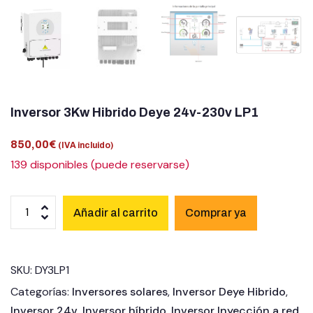
Inversor 3Kw Hibrido Deye 24v-230v LP1
850,00
€
(IVA incluido)
139 disponibles (puede reservarse)
Añadir al carrito
SKU:
DY3LP1
Categorías:
Inversores solares
,
Inversor Deye Hibrido
,
Inversor 24v
,
Inversor híbrido
,
Inversor Inyección a red