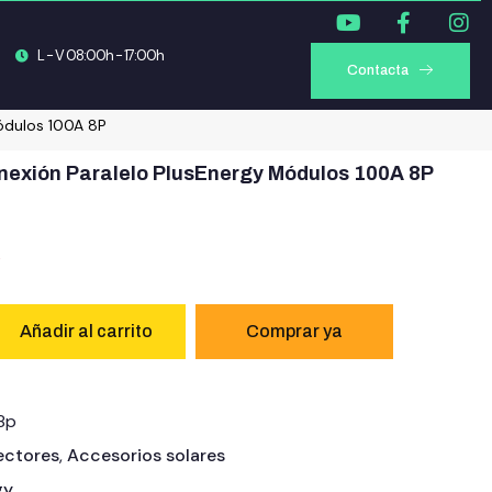
L - V 08:00h - 17:00h
Contacta
ódulos 100A 8P
nexión Paralelo PlusEnergy Módulos 100A 8P
)
s
Añadir al carrito
8p
ctores
,
Accesorios solares
gy