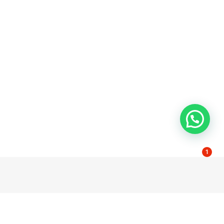
1
dad
Contacto