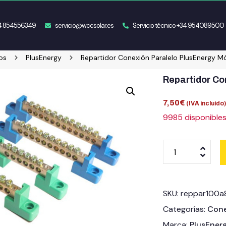
34 854556349
servicio@wccsolar.es
Servicio técnico +34 954089500
os
PlusEnergy
Repartidor Conexión Paralelo PlusEnergy M
Repartidor Co
7,50
€
(IVA incluido
9985 disponible
SKU:
reppar100a
Categorías:
Cone
Marca:
PlusEner