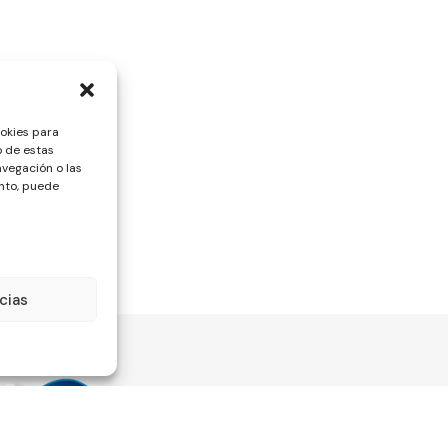
ookies para
o de estas
vegación o las
ento, puede
cias
Información
Legali