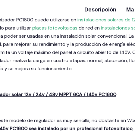
Descripción
Ma
mizador PC1600 puede utilizarse en
instalaciones solares de 1
o para utilizar
placas fotovoltaicas
de red en
instalaciones s
a poder ser usadas en una instalación solar convencional. La
l, para mejorar su rendimiento y la producción de energía el
ite un voltaje máximo del panel a circuito abierto de 145V. Co
gulador realiza la carga en cuatro etapas: normal, absorción, fl
ía y se mejora su funcionamiento.
lador solar 12v / 24v / 48v MPPT 60A / 145v PC1600
 este modelo de regulador es muy sencilla, no obstante en W
45v PC1600 sea instalado por un profesional fotovoltaico
,