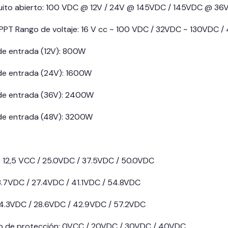
rcuito abierto: 100 VDC @ 12V / 24V @ 145VDC / 145VDC @ 3
PPT Rango de voltaje: 16 V cc ~ 100 VDC / 32VDC ~ 130VDC
de entrada (12V): 800W
de entrada (24V): 1600W
de entrada (36V): 2400W
de entrada (48V): 3200W
: 12,5 VCC / 25.0VDC / 37.5VDC / 50.0VDC
 13.7VDC / 27.4VDC / 41.1VDC / 54.8VDC
 14.3VDC / 28.6VDC / 42.9VDC / 57.2VDC
to de protección: 0VCC / 20VDC / 30VDC / 40VDC