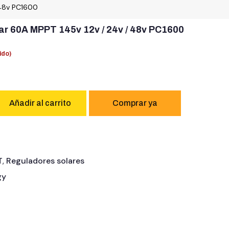
 48v PC1600
ar 60A MPPT 145v 12v / 24v / 48v PC1600
ido)
Añadir al carrito
T
,
Reguladores solares
gy