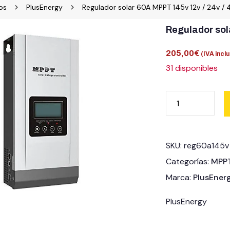
os
PlusEnergy
Regulador solar 60A MPPT 145v 12v / 24v /
Regulador sol
205,00
€
(IVA inclu
31 disponibles
SKU:
reg60a145v
Categorías:
MPP
Marca:
PlusEner
PlusEnergy