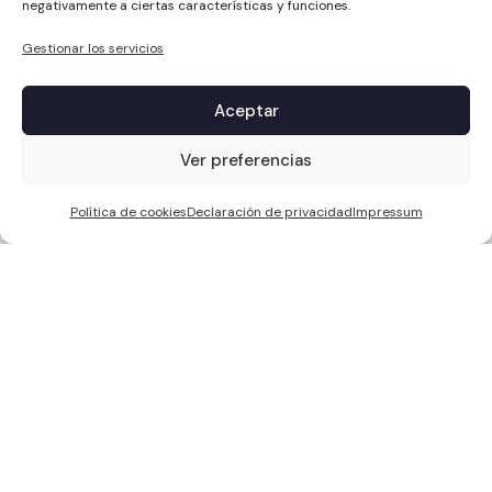
negativamente a ciertas características y funciones.
Gestionar los servicios
Aceptar
1
Ver preferencias
Política de cookies
Declaración de privacidad
Impressum
WCC SOLAR S.L, ha sido beneficiaria de Fondos Europeos, cuyo
objetivo es la mejora de la competitividad de las PYMES, y gracias al
cual ha puesto en marcha un Plan de Acción con el objetivo de