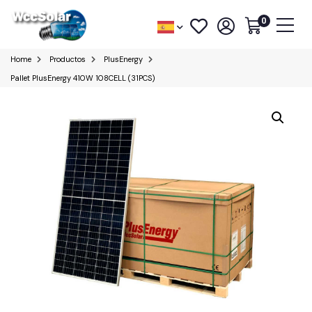
0
Home
Productos
PlusEnergy
Pallet PlusEnergy 410W 108CELL (31PCS)