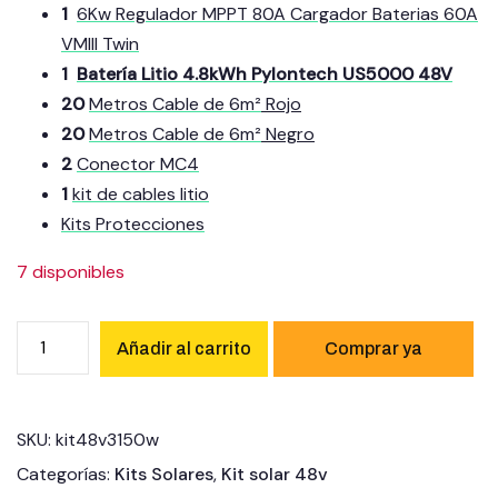
1
6Kw Regulador MPPT 80A Cargador Baterias 60A
Acceso Profesional
VMIII Twin
1
Batería Litio 4.8kWh Pylontech US5000 48V
20
Metros Cable de 6m²
Rojo
20
Metros Cable de 6m²
Negro
2
Conector MC4
1
kit de cables litio
Kits Protecciones
7 disponibles
Añadir al carrito
SKU:
kit48v3150w
Categorías:
Kits Solares
,
Kit solar 48v