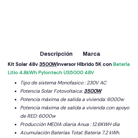
Estructura Alu Suelo
Estructura Alu Tejado
Estructura Alu Tejado
7 paneles
Perforante 7 paneles
Sandwich Chapa 7
paneles
305,00
€
238,00
€
(IVA
(IVA
238,00
€
(IVA
incluido)
incluido)
incluido)
Añadir al carrito
Añadir al carrito
Añadir al carrito
Descripción
Marca
Kit Solar 48v
3500W
Inversor Híbrido 5K con
Batería
Litio 4.8kWh Pylontech US5000 48V
Tipo de sistema Monofasico : 230V AC
Potencia Solar Fotovoltaica:
3500W
Potencia máxima de salida a vivienda: 6000w
Potencia máxima de salida a vivienda con apoyo
de RED: 6000w
Producción MEDIA diaria Anua : 12.6KWH dia
Acumulación Baterías Total:
Bateria 7.2 kWh.