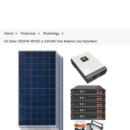
0
Home
Productos
PlusEnergy
Kit Solar 3500W 48VDC a 230VAC Con Batería Litio Pylontech
Kits Solares
Paneles solares
Baterías Solares
Inversores solares
Sistemas industriales C&I
Reguladores solares
Bombas de agua Solares