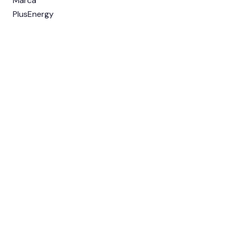
Marca
PlusEnergy