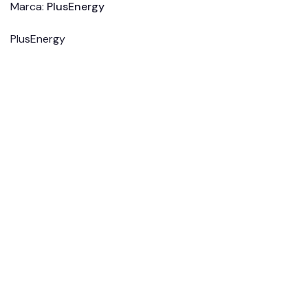
Marca:
PlusEnergy
PlusEnergy
Panel Solar Canadian
Armario rack
Batería Litio 2.4kWh
455W 120 HiKu6
19″frontales para
Dyness B4850 48V
Black Frame Perc
baterías Litio
550,01
€
(IVA
Pylontech US2000 (4
85,00
€
(IVA
UNIDADES)
incluido)
195,00
€
(IVA
incluido)
Leer más
incluido)
Añadir al carrito
Añadir al carrito