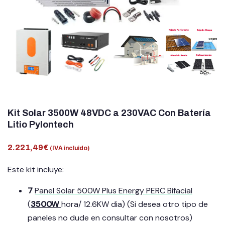
Estructuras solares
Estación de Energía Portatil
Estabilizadores
Autotrasformadores
Accesorios solares
Kit Solar 3500W 48VDC a 230VAC Con Batería
Litio Pylontech
Grupo Electrógenos
Cargadores de coches
2.221,49
€
(IVA incluido)
Este kit incluye:
LIQUIDACIÓN
7
Panel Solar 500W Plus Energy PERC Bifacial
Ocasión
(
3500W
hora/ 12.6KW dia) (Si desea otro tipo de
Blog
paneles no dude en consultar con nosotros)