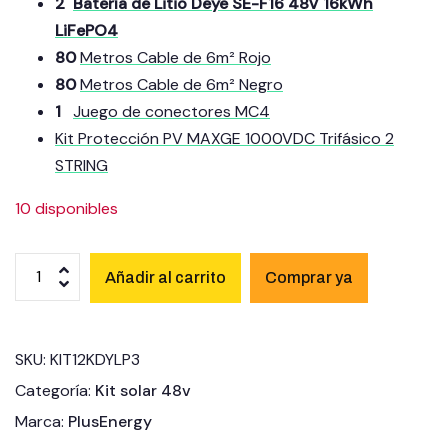
2
Batería de Litio Deye SE-F16 48V 16kWh
LiFePO4
80
Metros Cable de 6m²
Rojo
80
Metros Cable de 6m²
Negro
1
Juego de conectores MC4
Kit Protección PV MAXGE 1000VDC Trifásico 2
STRING
10 disponibles
Añadir al carrito
SKU:
KIT12KDYLP3
Categoría:
Kit solar 48v
Marca:
PlusEnergy