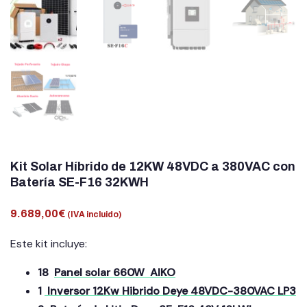
Kit Solar Híbrido de 12KW 48VDC a 380VAC con
Batería SE-F16 32KWH
9.689,00
€
(IVA incluido)
Este kit incluye:
18
Panel solar 660W AIKO
1
Inversor 12Kw Hibrido Deye 48VDC-380VAC LP3