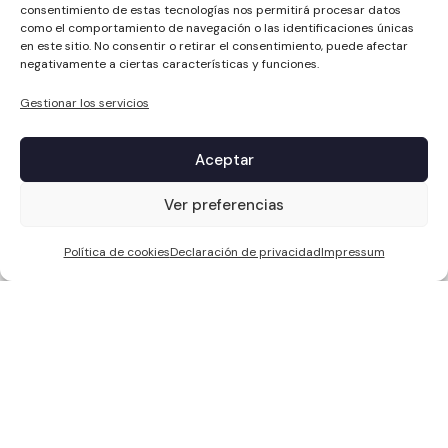
consentimiento de estas tecnologías nos permitirá procesar datos
como el comportamiento de navegación o las identificaciones únicas
en este sitio. No consentir o retirar el consentimiento, puede afectar
negativamente a ciertas características y funciones.
Gestionar los servicios
Aceptar
1
Ver preferencias
Política de cookies
Declaración de privacidad
Impressum
WCC SOLAR S.L, ha sido beneficiaria de Fondos Europeos, cuyo