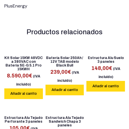
PlusEnergy
Productos relacionados
Kit Solar 15KW 48VDC
Batería Solar 250Ah /
Estructura Alu Suelo
a 380VAC con
12V TAB modelo
3 paneles
Batería SE-G 5.1 Pro
Black Bull
148,00
€
(IVA
15KWH
239,00
€
(IVA
8.590,00
€
(IVA
incluido)
incluido)
incluido)
Añadir al carrito
Añadir al carrito
Añadir al carrito
Estructura Alu Tejado
Estructura Alu Tejado
Perforante 3 paneles
Sandwich Chapa 3
paneles
105,00
€
(IVA