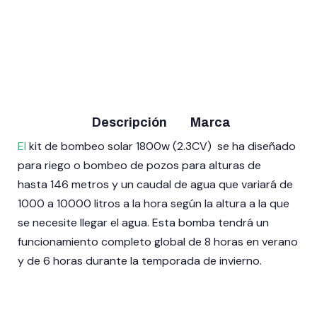
Sandwich Chapa 9
PlusEnergy 330W
paneles
Policristalino 12V 24V
48V 72CELL
295,00
€
(IVA
99,00
€
(IVA
incluido)
incluido)
Añadir al carrito
Leer más
Descripción
Marca
El
kit de bombeo solar 1800w (2.3CV) se ha diseñado
para riego o bombeo de pozos para alturas de
hasta 146 metros y un caudal de agua que variará de
1000 a 10000 litros a la hora según la altura a la que
se necesite llegar el agua. Esta bomba tendrá un
funcionamiento completo global de 8 horas en verano
y de 6 horas durante la temporada de invierno.