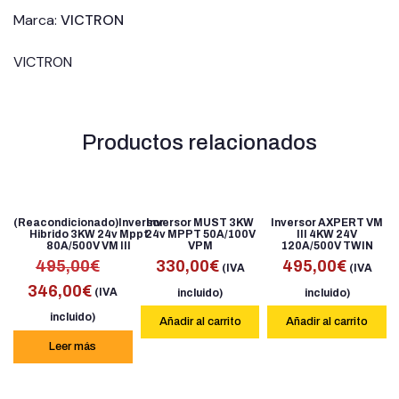
Marca:
VICTRON
VICTRON
Productos relacionados
(Reacondicionado)Inversor
Inversor MUST 3KW
Inversor AXPERT VM
Hibrido 3KW 24v Mppt
24v MPPT 50A/100V
III 4KW 24V
80A/500V VM III
Oferta
VPM
120A/500V TWIN
330,00
€
495,00
€
495,00
€
(IVA
(IVA
346,00
€
(IVA
incluido)
incluido)
incluido)
Añadir al carrito
Añadir al carrito
Leer más