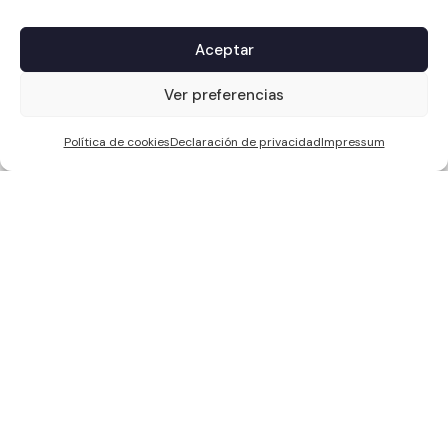
Aceptar
1
Ver preferencias
Política de cookies
Declaración de privacidad
Impressum
WCC SOLAR S.L, ha sido beneficiaria de Fondos Europeos, cuyo
objetivo es la mejora de la competitividad de las PYMES, y gracias al
cual ha puesto en marcha un Plan de Acción con el objetivo de
reforzar la digitalización y la competitividad de las pymes durante el
año 2024. Para ello ha contado con el apoyo del Programa Pyme