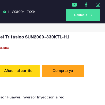
L - V 08:00h - 17:00h
Contacta
wei Trifásico SUN2000-330KTL-H1
cluido)
Añadir al carrito
rsor Huawei
,
Inversor Inyección a red