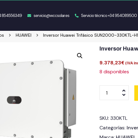
34 854556349
servicio@wccsolar.es
Servicio técnico +34 954089500
os
HUAWEI
Inversor Huawei Trifásico SUN2000-330KTL-H1
Inversor Hua
9.378,23
€
(IVA in
8 disponibles
SKU:
330KTL
Categorías:
Inve
Marca:
HUAWEI