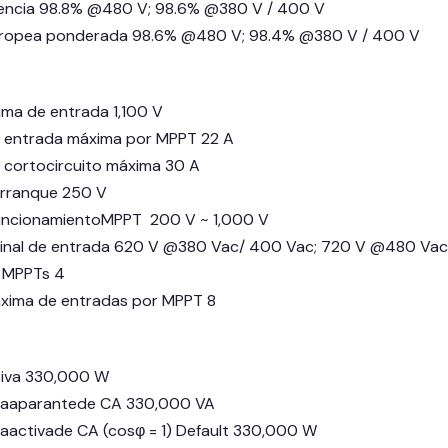
iencia 98.8% @480 V; 98.6% @380 V / 400 V
europea ponderada 98.6% @480 V; 98.4% @380 V / 400 V
ima de entrada 1,100 V
e entrada máxima por MPPT 22 A
 cortocircuito máxima 30 A
arranque 250 V
uncionamientoMPPT 200 V ~ 1,000 V
inal de entrada 620 V @380 Vac/ 400 Vac; 720 V @480 Vac
 MPPTs 4
xima de entradas por MPPT 8
tiva 330,000 W
iaaparantede CA 330,000 VA
aactivade CA (cosφ = 1) Default 330,000 W