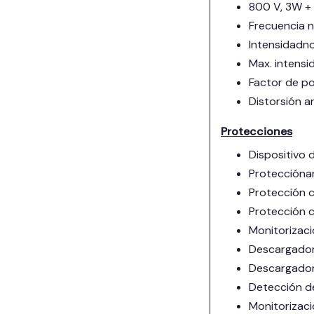
800 V, 3W +
Frecuencia n
Intensidadno
Max. intensi
Factor de po
Distorsión 
Protecciones
Dispositivo 
Protecciónant
Protección c
Protección c
Monitorizació
Descargador
Descargador
Detección de
Monitorizaci