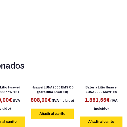
onados
 Litio Huawei
Huawei LUNA2000 BMS C0
Bateria Litio Huawei
00 7KWH E1
(para luna 5Kwh E0)
LUNA2000 5KWH E0
0,00
€
808,00
€
1.881,55
€
(IVA
(IVA incluido)
(IVA
cluido)
incluido)
Añadir al carrito
 al carrito
Añadir al carrito