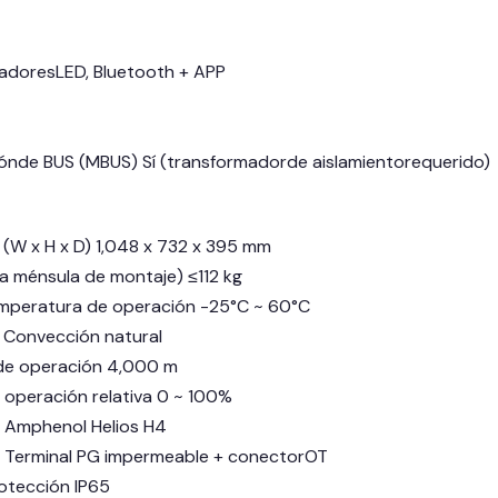
cadoresLED, Bluetooth + APP
ónde BUS (MBUS) Sí (transformadorde aislamientorequerido)
(W x H x D) 1,048 x 732 x 395 mm
da ménsula de montaje) ≤112 kg
mperatura de operación -25°C ~ 60°C
 Convección natural
dde operación 4,000 m
operación relativa 0 ~ 100%
Amphenol Helios H4
Terminal PG impermeable + conectorOT
otección IP65