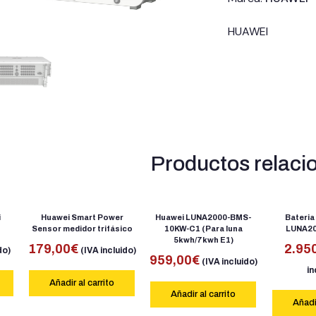
HUAWEI
Productos relaci
i
Huawei Smart Power
Huawei LUNA2000-BMS-
Bateria
Sensor medidor trifásico
10KW-C1 (Para luna
LUNA20
5kwh/7kwh E1)
179,00
€
2.95
do)
(IVA incluido)
959,00
€
(IVA incluido)
in
Añadir al carrito
Añadir al carrito
Añadir