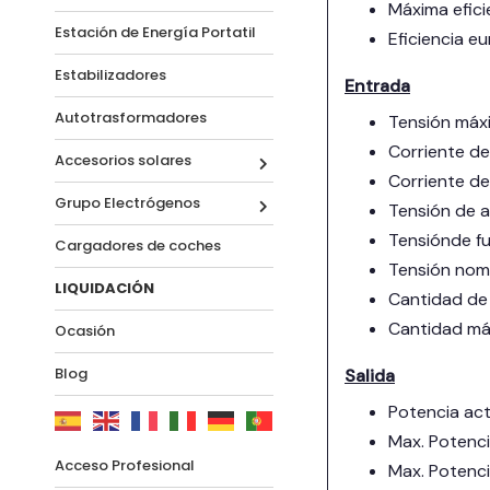
Máxima efic
Estación de Energía Portatil
Eficiencia 
Estabilizadores
Entrada
Autotrasformadores
Tensión máx
Corriente d
Accesorios solares
Corriente de
Grupo Electrógenos
Tensión de 
Tensiónde f
Cargadores de coches
Tensión nom
LIQUIDACIÓN
Cantidad de
Cantidad má
Ocasión
Blog
Salida
Potencia ac
Max. Potenc
Acceso Profesional
Max. Potenci