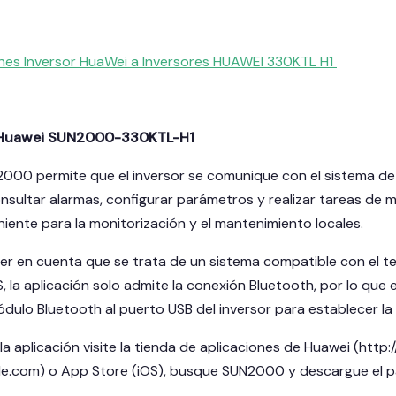
ones Inversor HuaWei a Inversores HUAWEI 330KTL H1
or Huawei SUN2000-330KTL-H1
2000 permite que el inversor se comunique con el sistema de
nsultar alarmas, configurar parámetros y realizar tareas de 
iente para la monitorización y el mantenimiento locales.
r en cuenta que se trata de un sistema compatible con el telé
, la aplicación solo admite la conexión Bluetooth, por lo que
ulo Bluetooth al puerto USB del inversor para establecer la c
a aplicación visite la tienda de aplicaciones de Huawei (http
gle.com) o App Store (iOS), busque SUN2000 y descargue el p