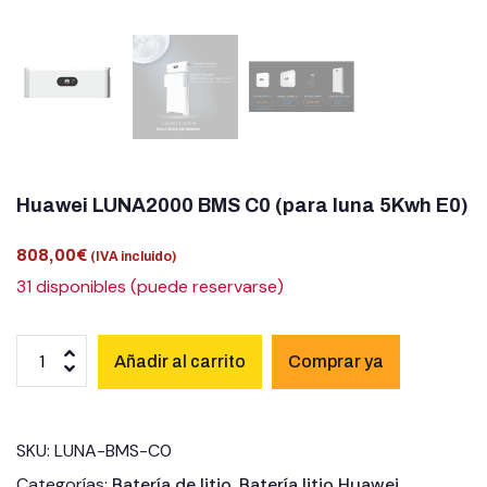
Huawei LUNA2000 BMS C0 (para luna 5Kwh E0)
808,00
€
(IVA incluido)
31 disponibles (puede reservarse)
Añadir al carrito
SKU:
LUNA-BMS-C0
Categorías:
Batería de litio
,
Batería litio Huawei
,