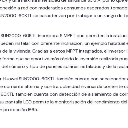
 76A y una máxima intensidad de salida de 83,6 A, por lo que 
conexión a red con moderados consumos esperados tomados d
UN2000-60KTL se caracterizan por trabajar a un rango de t
i SUN2000-60KTL incorpora 6 MPPT que permiten la instalaci
ueden instalar con diferente inclinación, un ejemplo habitual 
s de la vivienda. Gracias a estos MPPT integrados, el invers
e forma que se amortiza más rápido la inversión realizada pu
 del número y tipo de paneles solares instalados y de la radi
r Huawei SUN2000-60KTL también cuenta con seccionador de 
 corriente alterna y contra polaridad inversa de corriente co
KTL también cuenta con detección de aislamiento de corrie
su pantalla LCD permite la monitorización del rendimiento del
 protección IP65.