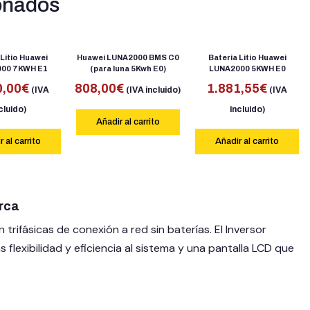
onados
 Litio Huawei
Huawei LUNA2000 BMS C0
Bateria Litio Huawei
00 7KWH E1
(para luna 5Kwh E0)
LUNA2000 5KWH E0
0,00
€
808,00
€
1.881,55
€
(IVA
(IVA incluido)
(IVA
cluido)
incluido)
Añadir al carrito
 al carrito
Añadir al carrito
rca
rifásicas de conexión a red sin baterías. El Inversor
xibilidad y eficiencia al sistema y una pantalla LCD que