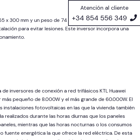
Atención al cliente
+34 854 556 349
5 x 300 mm y un peso de 74 kg, por lo que se recomienda
lación para evitar lesiones. Este inversor incorpora una
cionamiento.
de inversores de conexión a red trifásicos KTL Huawei
rsor más pequeño de 8.000W y el más grande de 60.000W. El
instalaciones fotovoltaicas en las que la vivienda también
da realizados durante las horas diurnas que los paneles
 paneles, mientras que las horas nocturnas o los consumos
 fuente energética la que ofrece la red eléctrica. De esta