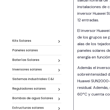
salida nominal de
instalaciones de 
inversor Huawei S
12 entradas.
El inversor Huawe
de los grupos se p
Kits Solares
alas de los tejado
Paneles solares
paneles solares d
energía en función
Baterías Solares
Además el inverso
Inversores solares
sobreintensidad de
Sistemas industriales C&I
Huawei SUN2000-60
residual. Además, 
Reguladores solares
60ºC y cuenta con
Bombas de agua Solares
Estructuras solares