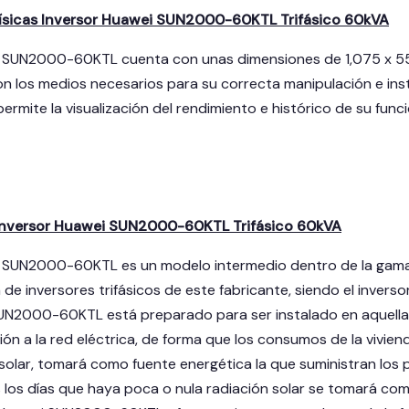
Físicas Inversor Huawei SUN2000-60KTL Trifásico 60kVA
ei SUN2000-60KTL cuenta con unas dimensiones de 1,075 x 55
n los medios necesarios para su correcta manipulación e insta
ermite la visualización del rendimiento e histórico de su fun
Inversor Huawei SUN2000-60KTL Trifásico 60kVA
i SUN2000-60KTL es un modelo intermedio dentro de la gama 
 de inversores trifásicos de este fabricante, siendo el inve
UN2000-60KTL está preparado para ser instalado en aquellas 
n a la red eléctrica, de forma que los consumos de la vivien
 solar, tomará como fuente energética la que suministran los
 los días que haya poca o nula radiación solar se tomará como