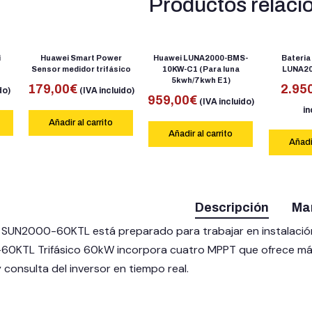
Productos relaci
i
Huawei Smart Power
Huawei LUNA2000-BMS-
Bateria
Sensor medidor trifásico
10KW-C1 (Para luna
LUNA20
5kwh/7kwh E1)
179,00
€
2.95
do)
(IVA incluido)
959,00
€
(IVA incluido)
in
Añadir al carrito
Añadir al carrito
Añadir
Descripción
Ma
 SUN2000-60KTL está preparado para trabajar en instalación t
KTL Trifásico 60kW incorpora cuatro MPPT que ofrece más fle
 y consulta del inversor en tiempo real.