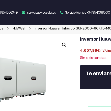
34 854556349
servicio@wccsolar.es
Servicio técnico +34 954089500
os
HUAWEI
Inversor Huawei Trifásico SUN2000-60KTL-M
Inversor Hua
4.607,99
€
(IVA in
Sin existencias
Te enviar