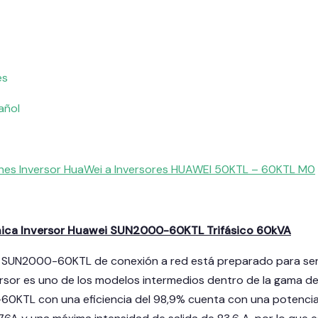
les
pañol
ones Inversor HuaWei a Inversores HUAWEI 50KTL – 60KTL M0
nica Inversor Huawei SUN2000-60KTL Trifásico 60kVA
i SUN2000-60KTL de conexión a red está preparado para ser 
versor es uno de los modelos intermedios dentro de la gama de
0KTL con una eficiencia del 98,9% cuenta con una potencia