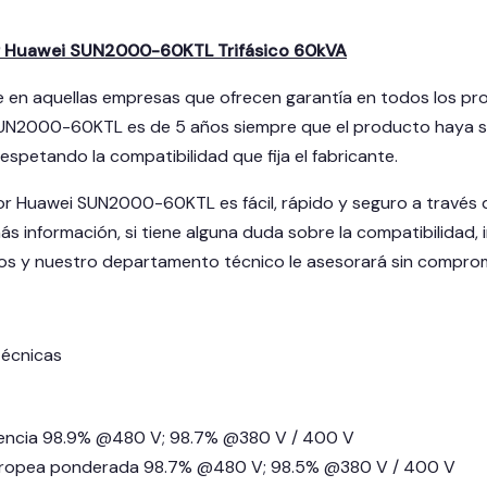
r Huawei SUN2000-60KTL Trifásico 60kVA
 en aquellas empresas que ofrecen garantía en todos los pro
UN2000-60KTL es de 5 años siempre que el producto haya si
spetando la compatibilidad que fija el fabricante.
or Huawei SUN2000-60KTL es fácil, rápido y seguro a través d
ás información, si tiene alguna duda sobre la compatibilidad,
s y nuestro departamento técnico le asesorará sin comprom
técnicas
iencia 98.9% @480 V; 98.7% @380 V / 400 V
europea ponderada 98.7% @480 V; 98.5% @380 V / 400 V