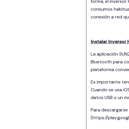
forma, el inverso
consumos habitual
conexión a red qu
Instalar Inverso
La aplicación SUN
Bluetooth para co
plataforma conven
Es importante tene
Cuando se usa iOS
datos USB o un mód
Para descargarse l
(https://play.goo