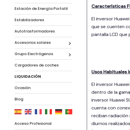
Características 
Estación de Energía Portatil
El inversor Huaw
Estabilizadores
que se cuenten co
Autotrasformadores
pantalla LCD que p
Accesorios solares
Grupo Electrógenos
Cargadores de coches
Usos Habituales 
LIQUIDACIÓN
El inversor Huawe
Ocasión
dentro de la gama
Blog
inversor Huawei S
cuenta con conexió
reciban radiación
diurnos realizados
Acceso Profesional