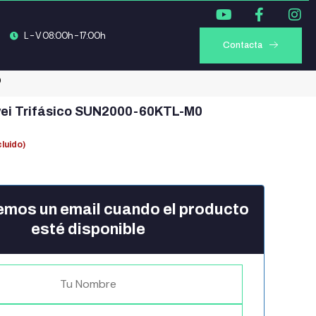
L - V 08:00h - 17:00h
Contacta
0
wei Trifásico SUN2000-60KTL-M0
cluido)
emos un email cuando el producto
esté disponible