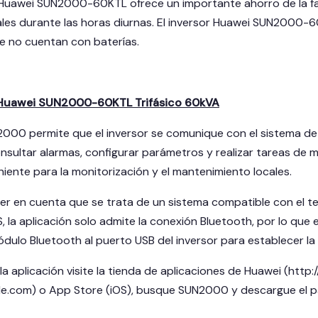
r Huawei SUN2000-60KTL ofrece un importante ahorro de la fact
es durante las horas diurnas. El inversor Huawei SUN2000-6
e no cuentan con baterías.
r Huawei SUN2000-60KTL Trifásico 60kVA
2000 permite que el inversor se comunique con el sistema de
nsultar alarmas, configurar parámetros y realizar tareas de 
iente para la monitorización y el mantenimiento locales.
r en cuenta que se trata de un sistema compatible con el telé
, la aplicación solo admite la conexión Bluetooth, por lo que
ulo Bluetooth al puerto USB del inversor para establecer la c
a aplicación visite la tienda de aplicaciones de Huawei (http
gle.com) o App Store (iOS), busque SUN2000 y descargue el p