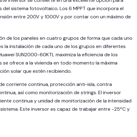
este inversor se convierte en una excelente opción para
el sistema fotovoltaico. Los 6 MPPT que incorpora el
ensión entre 200V y 1000V y por contar con un máximo de
ón de los paneles en cuatro grupos de forma que cada uno
es la instalación de cada uno de los grupos en diferentes
or Huawei SUN2000-60KTL maximiza la eficiencia de los
es se ofrece a la vivienda en todo momento la máxima
ación solar que estén recibiendo.
corriente continua, protección anti-isla, contra
ntinua, así como monitorización de strings. El inversor
nte continua y unidad de monitorización de la intensidad
 sistema. Este inversor es capaz de trabajar entre -25ºC y