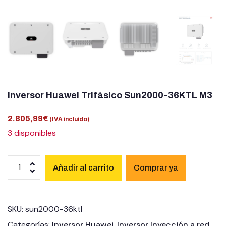
Inversor Huawei Trifásico Sun2000-36KTL M3
2.805,99
€
(IVA incluido)
3 disponibles
Añadir al carrito
SKU:
sun2000-36ktl
Categorías:
Inversor Huawei
,
Inversor Inyección a red