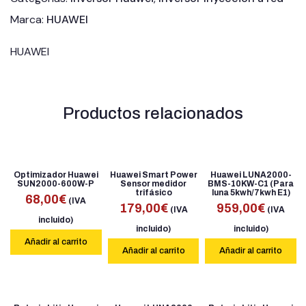
Marca:
HUAWEI
HUAWEI
Productos relacionados
Optimizador Huawei
Huawei Smart Power
Huawei LUNA2000-
SUN2000-600W-P
Sensor medidor
BMS-10KW-C1 (Para
trifásico
luna 5kwh/7kwh E1)
68,00
€
(IVA
179,00
€
959,00
€
(IVA
(IVA
incluido)
incluido)
incluido)
Añadir al carrito
Añadir al carrito
Añadir al carrito