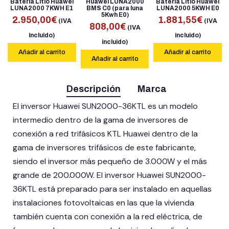
Bateria Litio Huawei
Huawei LUNA2000
Bateria Litio Huawei
LUNA2000 7KWH E1
BMS C0 (para luna
LUNA2000 5KWH E0
5Kwh E0)
2.950,00
€
1.881,55
€
(IVA
(IVA
808,00
€
(IVA
incluido)
incluido)
incluido)
Añadir al carrito
Añadir al carrito
Añadir al carrito
Descripción
Marca
El inversor Huawei SUN2000-36KTL es un modelo
intermedio dentro de la gama de inversores de
conexión a red trifásicos KTL Huawei dentro de la
gama de inversores trifásicos de este fabricante,
siendo el inversor más pequeño de 3.000W y el más
grande de 200.000W. El inversor Huawei SUN2000-
36KTL está preparado para ser instalado en aquellas
instalaciones fotovoltaicas en las que la vivienda
también cuenta con conexión a la red eléctrica, de