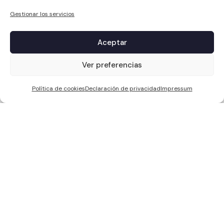
Gestionar los servicios
Aceptar
1
Ver preferencias
Política de cookies
Declaración de privacidad
Impressum
WCC SOLAR S.L, ha sido beneficiaria de Fondos Europeos, cuyo
objetivo es la mejora de la competitividad de las PYMES, y gracias al
cual ha puesto en marcha un Plan de Acción con el objetivo de