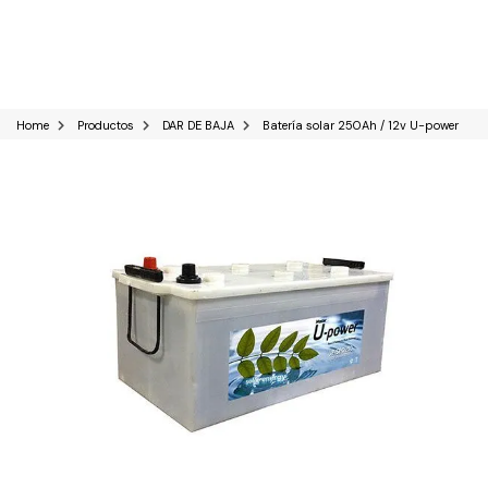
0
Home
Productos
DAR DE BAJA
Batería solar 250Ah / 12v U-power
Kits Solares
Paneles solares
Baterías Solares
Inversores solares
Sistemas industriales C&I
Reguladores solares
Bombas de agua Solares