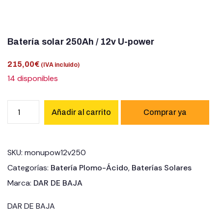
Estructuras solares
Estación de Energía Portatil
Batería solar 250Ah / 12v U-power
Estabilizadores
215,00
€
(IVA incluido)
14 disponibles
Autotrasformadores
Accesorios solares
Añadir al carrito
Grupo Electrógenos
Cargadores de coches
SKU:
monupow12v250
LIQUIDACIÓN
Categorías:
Batería Plomo-Ácido
,
Baterías Solares
Marca:
DAR DE BAJA
Ocasión
DAR DE BAJA
Blog