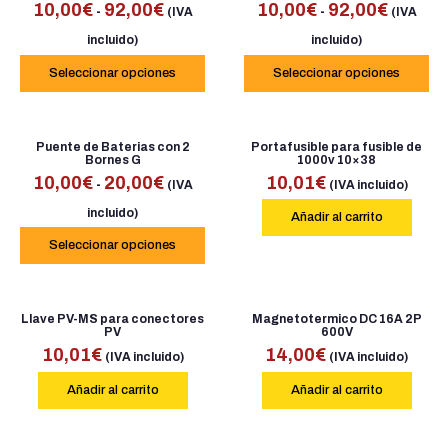
10,00
€
92,00
€
10,00
€
92,00
€
-
-
(IVA
(IVA
incluido)
incluido)
Seleccionar opciones
Seleccionar opciones
Puente de Baterias con 2
Portafusible para fusible de
Bornes G
1000v 10×38
10,00
€
20,00
€
10,01
€
-
(IVA
(IVA incluido)
incluido)
Añadir al carrito
Seleccionar opciones
Llave PV-MS para conectores
Magnetotermico DC 16A 2P
PV
600V
10,01
€
14,00
€
(IVA incluido)
(IVA incluido)
Añadir al carrito
Añadir al carrito