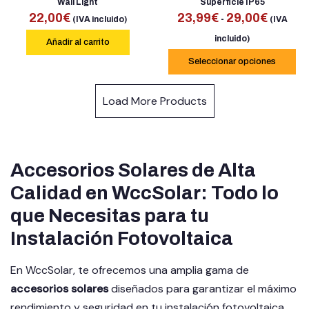
Wall Light
Superficie IP65
22,00
€
23,99
€
29,00
€
-
(IVA incluido)
(IVA
incluido)
Añadir al carrito
Seleccionar opciones
Load More Products
Accesorios Solares de Alta
Calidad en WccSolar: Todo lo
que Necesitas para tu
Instalación Fotovoltaica
En WccSolar, te ofrecemos una amplia gama de
accesorios solares
diseñados para garantizar el máximo
rendimiento y seguridad en tu instalación fotovoltaica.