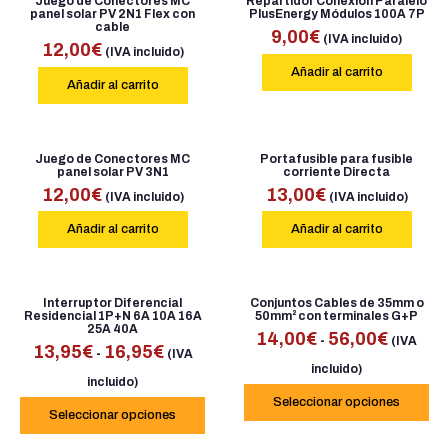
Juego de Conectores MC
Repartidor Conexión Paralelo
panel solar PV 2N1 Flex con
PlusEnergy Módulos 100A 7P
cable
9,00
€
(IVA incluido)
12,00
€
(IVA incluido)
Añadir al carrito
Añadir al carrito
Juego de Conectores MC
Portafusible para fusible
panel solar PV 3N1
corriente Directa
12,00
€
13,00
€
(IVA incluido)
(IVA incluido)
Añadir al carrito
Añadir al carrito
Interruptor Diferencial
Conjuntos Cables de 35mm o
Residencial 1P+N 6A 10A 16A
50mm² con terminales G+P
25A 40A
14,00
€
56,00
€
-
(IVA
13,95
€
16,95
€
-
(IVA
incluido)
incluido)
Seleccionar opciones
Seleccionar opciones