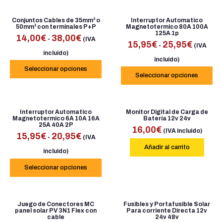
Conjuntos Cables de 35mm² o
Interruptor Automatico
50mm² con terminales P+P
Magnetotermico 80A 100A
125A 1p
14,00
€
38,00
€
-
(IVA
15,95
€
25,95
€
-
(IVA
incluido)
incluido)
Seleccionar opciones
Seleccionar opciones
Interruptor Automatico
Monitor Digital de Carga de
Magnetotermico 6A 10A 16A
Batería 12v 24v
25A 40A 2P
16,00
€
(IVA incluido)
15,95
€
20,95
€
-
(IVA
Añadir al carrito
incluido)
Seleccionar opciones
Juego de Conectores MC
Fusibles y Portafusible Solar
panel solar PV 3N1 Flex con
Para corriente Directa 12v
cable
24v 48v