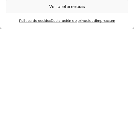
1
Ver preferencias
Política de cookies
Declaración de privacidad
Impressum
WCC SOLAR S.L, ha sido beneficiaria de Fondos Europeos, cuyo
objetivo es la mejora de la competitividad de las PYMES, y gracias al
cual ha puesto en marcha un Plan de Acción con el objetivo de
reforzar la digitalización y la competitividad de las pymes durante el
año 2024. Para ello ha contado con el apoyo del Programa Pyme
Digital de la Cámara de Comercio de Sevilla. #EuropaSeSiente