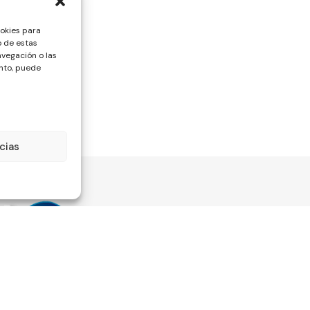
ookies para
o de estas
vegación o las
ento, puede
cias
Información
Legali
Quienes somos
Aviso lega
Mi cuenta
Política d
Estado del pedido
Política d