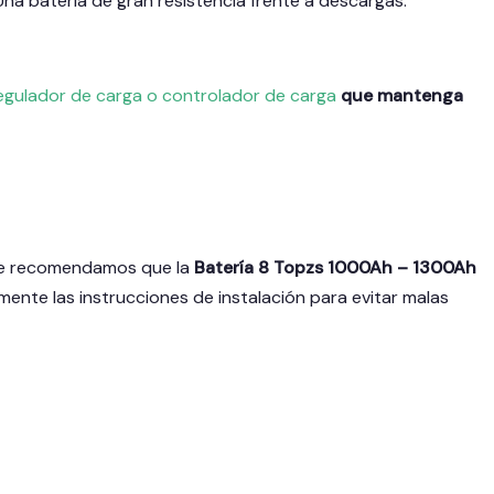
Una bateria de gran resistencia frente a descargas.
egulador de carga o controlador de carga
que mantenga
r le recomendamos que la
Batería 8 Topzs 1000Ah – 1300Ah
amente las instrucciones de instalación para evitar malas