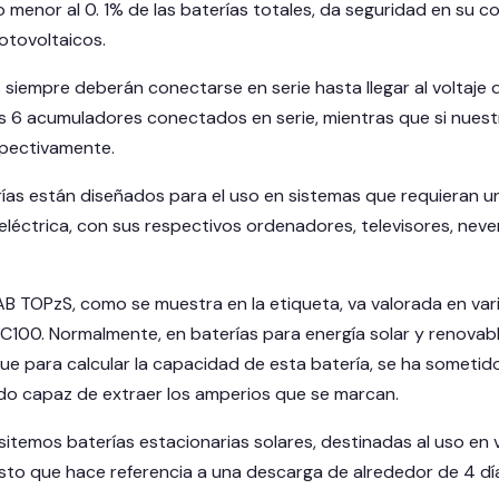
o menor al 0. 1% de las baterías totales, da seguridad en su c
otovoltaicos.
iempre deberán conectarse en serie hasta llegar al voltaje de
s 6 acumuladores conectados en serie, mientras que si nuest
pectivamente.
rías están diseñados para el uso en sistemas que requieran u
d eléctrica, con sus respectivos ordenadores, televisores, ne
TAB TOPzS, como se muestra en la etiqueta, va valorada en var
C100. Normalmente, en baterías para energía solar y renovable
que para calcular la capacidad de esta batería, se ha someti
ido capaz de extraer los amperios que se marcan.
itemos baterías estacionarias solares, destinadas al uso en
to que hace referencia a una descarga de alrededor de 4 días