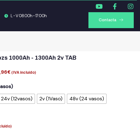
L - V 08:00h - 17:00h
Contacta
pzs 1000Ah - 1300Ah 2v TAB
,96
€
(IVA incluido)
vasos)
24v (12vasos)
2v (1Vaso)
48v (24 vasos)
cluido)