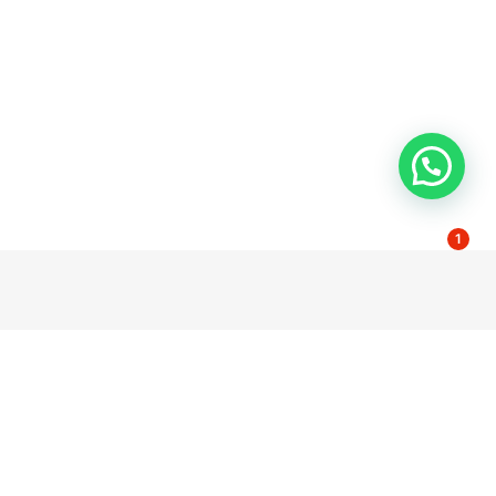
1
dad
Contacto
Poligono El Pino Calle Pino Estrobo 11-13
l
41016 Sevilla Spain
e privacidad
servicio@wccsolar.es
e cookies
serviciotecnico@wccsolar.es