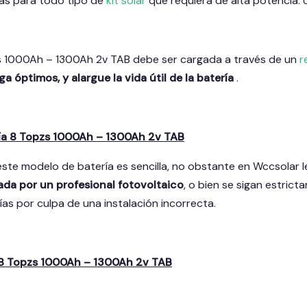
tas para todo tipo de
kit solar
que requiera de alta potencia. 
s 1000Ah – 1300Ah 2v TAB debe ser cargada a través de un
r
ga óptimos, y alargue la vida útil de la batería
.
ría 8 Topzs 1000Ah – 1300Ah 2v TAB
 este modelo de batería es sencilla, no obstante en Wccsola
ada por un profesional fotovoltaico
, o bien se sigan estrict
as por culpa de una instalación incorrecta.
 8 Topzs 1000Ah – 1300Ah 2v TAB