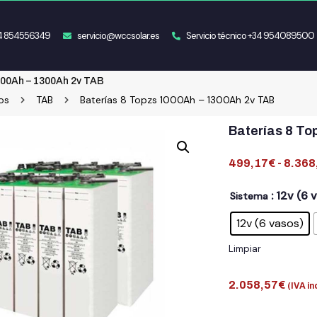
34 854556349
servicio@wccsolar.es
Servicio técnico +34 954089500
000Ah – 1300Ah 2v TAB
os
TAB
Baterías 8 Topzs 1000Ah – 1300Ah 2v TAB
Baterías 8 To
499,17
€
-
8.368
: 12v (6 
Sistema
12v (6 vasos)
Limpiar
2.058,57
€
(IVA in