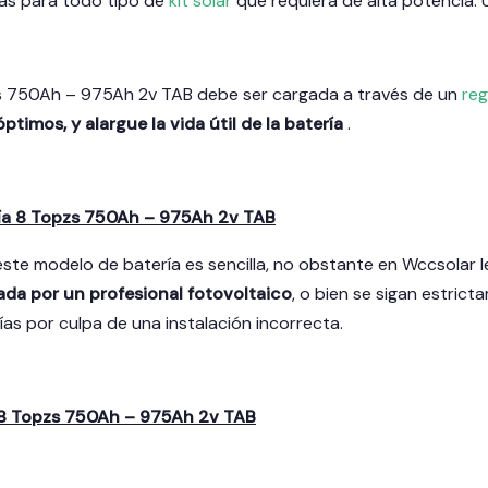
tas para todo tipo de
kit solar
que requiera de alta potencia. 
zs 750Ah – 975Ah 2v TAB debe ser cargada a través de un
reg
ptimos, y alargue la vida útil de la batería
.
ría 8 Topzs 750Ah – 975Ah 2v TAB
 este modelo de batería es sencilla, no obstante en Wccsola
ada por un profesional fotovoltaico
, o bien se sigan estrict
as por culpa de una instalación incorrecta.
 8 Topzs 750Ah – 975Ah 2v TAB