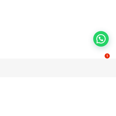
1
dad
Contacto
Poligono El Pino Calle Pino Estrobo 11-13
l
41016 Sevilla Spain
e privacidad
servicio@wccsolar.es
e cookies
serviciotecnico@wccsolar.es