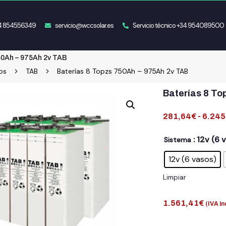
34 854556349
servicio@wccsolar.es
Servicio técnico +34 954089500
50Ah – 975Ah 2v TAB
os
TAB
Baterías 8 Topzs 750Ah – 975Ah 2v TAB
Baterías 8 To
281,64
€
-
6.245
: 12v (6 
Sistema
12v (6 vasos)
Limpiar
1.561,41
€
(IVA in