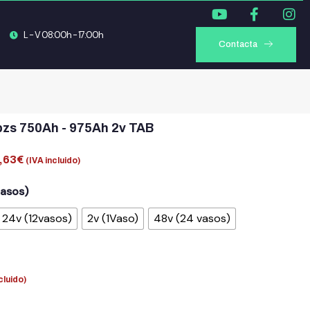
L - V 08:00h - 17:00h
Contacta
pzs 750Ah - 975Ah 2v TAB
,63
€
(IVA incluido)
vasos)
24v (12vasos)
2v (1Vaso)
48v (24 vasos)
cluido)