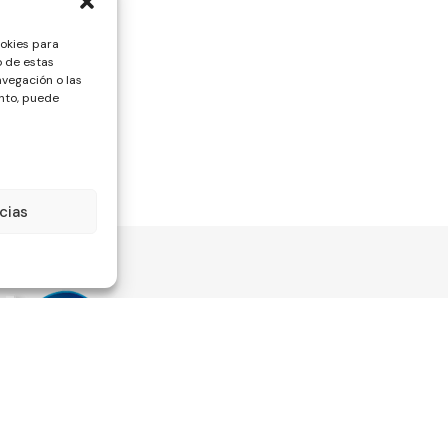
ookies para
o de estas
vegación o las
ento, puede
cias
Información
Legali
Quienes somos
Aviso lega
Mi cuenta
Política d
Estado del pedido
Política d