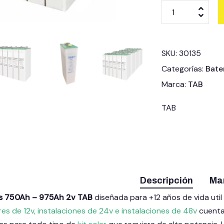
SKU:
30135
Categorías:
Bate
Marca:
TAB
TAB
Descripción
Ma
zs 750Ah – 975Ah 2v TAB
diseñada para +12 años de vida uti
res de 12v, instalaciones de 24v e instalaciones de 48v
cuenta