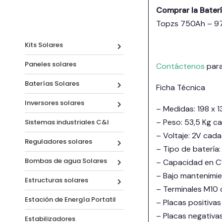
Comprar la Bater
Topzs 750Ah – 9
Kits Solares
Paneles solares
Contáctenos
para
Baterías Solares
Ficha Técnica
Inversores solares
– Medidas: 198 x 
– Peso: 53,5 Kg c
Sistemas industriales C&I
– Voltaje: 2V cada
Reguladores solares
– Tipo de batería:
Bombas de agua Solares
– Capacidad en C1
– Bajo mantenimie
Estructuras solares
– Terminales M10 
Estación de Energía Portatil
– Placas positivas
– Placas negativas
Estabilizadores