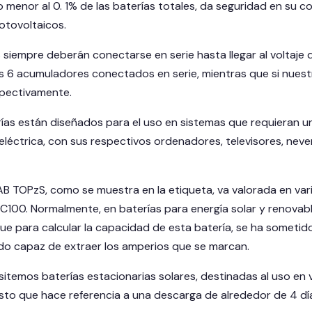
o menor al 0. 1% de las baterías totales, da seguridad en su c
otovoltaicos.
iempre deberán conectarse en serie hasta llegar al voltaje de
s 6 acumuladores conectados en serie, mientras que si nuest
pectivamente.
rías están diseñados para el uso en sistemas que requieran u
d eléctrica, con sus respectivos ordenadores, televisores, ne
TAB TOPzS, como se muestra en la etiqueta, va valorada en var
C100. Normalmente, en baterías para energía solar y renovable
que para calcular la capacidad de esta batería, se ha someti
ido capaz de extraer los amperios que se marcan.
itemos baterías estacionarias solares, destinadas al uso en
to que hace referencia a una descarga de alrededor de 4 días