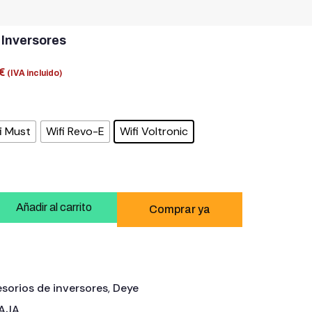
 Inversores
€
(IVA incluido)
i Must
Wifi Revo-E
Wifi Voltronic
Añadir al carrito
sorios de inversores
,
Deye
BAJA