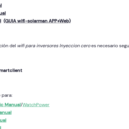
l
ual
l
(GUIA wifi-solarman APP+Web)
ción del
wifi para inversores Inyeccion cero
es necesario segu
martclient
e para:
nic Manual
/
WatchPower
anual
ual
l