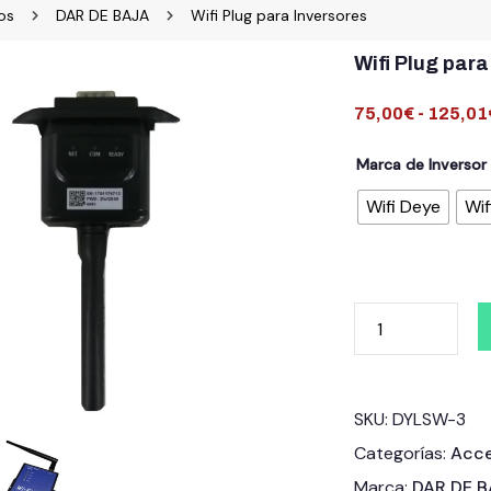
os
DAR DE BAJA
Wifi Plug para Inversores
Wifi Plug para
75,00
€
-
125,01
Marca de Inversor
Wifi Deye
Wif
SKU:
DYLSW-3
Categorías:
Acce
Marca:
DAR DE 