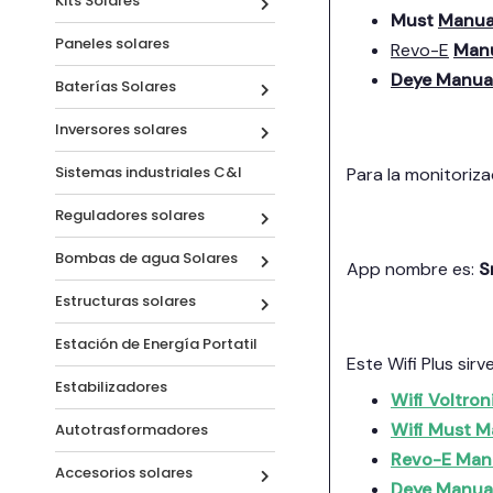
Kits Solares
Must
Manua
Paneles solares
Revo-E
Man
Deye Manua
Baterías Solares
Inversores solares
Sistemas industriales C&I
Para la monitoriza
Reguladores solares
Bombas de agua Solares
App nombre es:
S
Estructuras solares
Estación de Energía Portatil
Este Wifi Plus sirv
Estabilizadores
Wifi Voltro
Wifi Must M
Autotrasformadores
Revo-E Man
Accesorios solares
Deye Manua