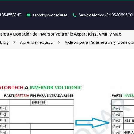
34 854556349
servicio@wccsolar.es
Servicio técnico +34 954089500
ros y Conexión de Inversor Voltronic Axpert King, VMIII y Max
 blog
Aprender equipo
Videos para Parámetros y Conexión 