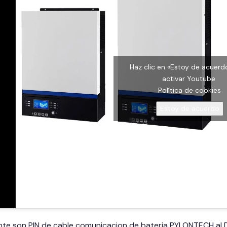
Haz clic en «Estoy de acuerd
activar Youtube
Política de cookies
Estoy de acuerdo
nte son PIN de cable comunicacion de bateria PYLONTECH al Di