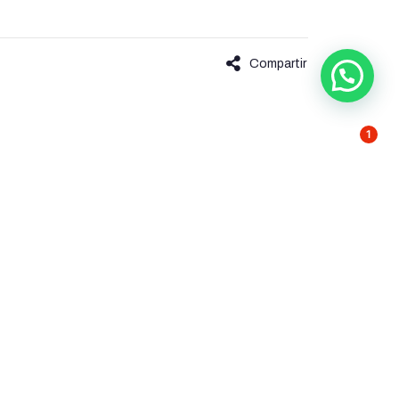
Compartir
1
dad
Contacto
Poligono El Pino Calle Pino Estrobo 11-13
l
41016 Sevilla Spain
e privacidad
servicio@wccsolar.es