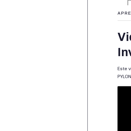
APRE
Vi
In
Este 
PYLO