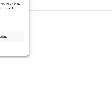
vegación o las
ento, puede
cias
Información
Legali
Quienes somos
Aviso lega
Mi cuenta
Política d