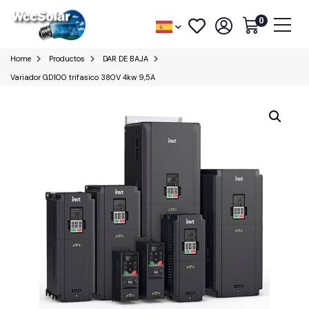
0
Home
Productos
DAR DE BAJA
Variador GD100 trifasico 380V 4kw 9,5A