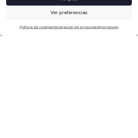
1
Ver preferencias
Política de cookies
Declaración de privacidad
Impressum
WCC SOLAR S.L, ha sido beneficiaria de Fondos Europeos, cuyo
objetivo es la mejora de la competitividad de las PYMES, y gracias al
cual ha puesto en marcha un Plan de Acción con el objetivo de
reforzar la digitalización y la competitividad de las pymes durante el
año 2024. Para ello ha contado con el apoyo del Programa Pyme
Digital de la Cámara de Comercio de Sevilla. #EuropaSeSiente