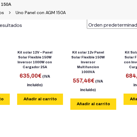
 150A
os
Uno Panel con AGM 150A
resultados
Kit solar 12V – Panel
Kit solar 12v Panel
Kit Sol
Solar Flexible 150W
Solar Flexible 150W
Solar F
Inversor 1000W con
Inversor
con In
Cargador 25A
Multifuncion
Car
1000VA
635,00
€
684
(IVA
557,46
€
(IVA
incluido)
in
incluido)
to
Añadir al carrito
Aña
Añadir al carrito