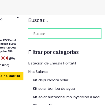
Buscar…
ar 12V Panel
lexible 150W
versor 2000W
Filtrar por categorías
gador 35A
,96
€
(IVA
Estación de Energía Portatil
cluido)
Kits Solares
dir al carrito
Kit depuradora solar
Kit solar bomba de agua
Kit solar autoconsumo inyeccion a Red