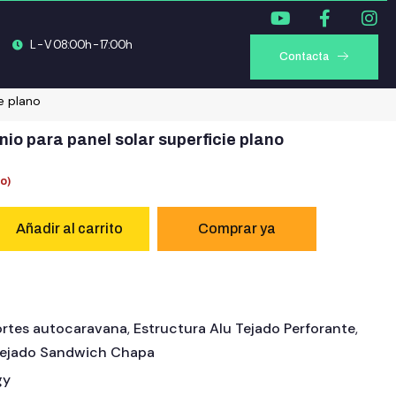
L - V 08:00h - 17:00h
Contacta
e plano
nio para panel solar superficie plano
do)
Añadir al carrito
rtes autocaravana
,
Estructura Alu Tejado Perforante
,
 Tejado Sandwich Chapa
gy