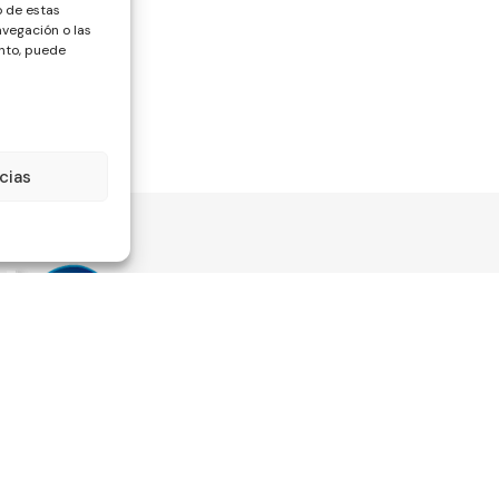
o de estas
vegación o las
ento, puede
cias
Información
Legali
Quienes somos
Aviso lega
Mi cuenta
Política d
Estado del pedido
Política d
o beneficiaria de Fondos
Nuestro blog
Términos 
o es la mejora de la
condicion