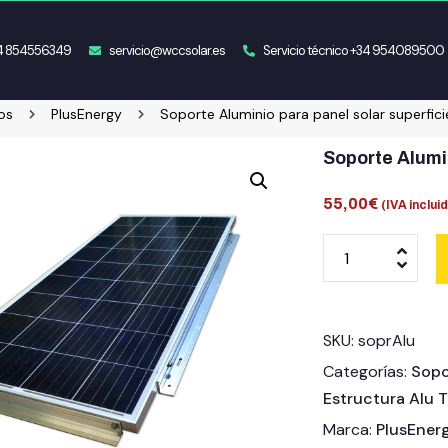
34 854556349
servicio@wccsolar.es
Servicio técnico +34 954089500
os
PlusEnergy
Soporte Aluminio para panel solar superfici
Soporte Alumi
55,00
€
(IVA inclui
SKU:
soprAlu
Categorías:
Sopo
Estructura Alu
Marca:
PlusEner