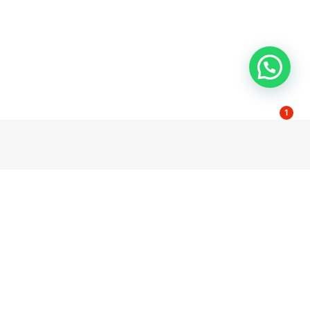
1
dad
Contacto
Poligono El Pino Calle Pino Estrobo 11-13
l
41016 Sevilla Spain
e privacidad
servicio@wccsolar.es
e cookies
serviciotecnico@wccsolar.es
Dudas y comercial +34 854 55 63 49
y
Servicio técnico 954 08 95 00 /
es