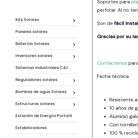
Soportes para
pl
perforar. Al no te
Kits Solares
Son de
fácil inst
Paneles solares
Gracias por su la
Baterías Solares
Inversores solares
Contáctenos
para
Sistemas industriales C&I
Fecha tecnica
Reguladores solares
Bombas de agua Solares
Resistente a
Estructuras solares
10 años de g
Estación de Energía Portatil
Aluminio gal
Con torniller
Estabilizadores
100 % recicl