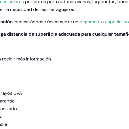
acas solares
perfectos para autocaravanas, furgonetas, barco
ner la necesidad de realizar agujeros.
alación
, necesitándose únicamente un
pegamento especial co
rga distancia de superficie adecuada para cualquier tamaño
 recibir más información.
 rayos UVA
arantía
vanizado
ia
able