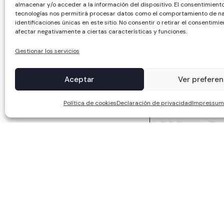
almacenar y/o acceder a la información del dispositivo. El consentimient
tecnologías nos permitirá procesar datos como el comportamiento de na
identificaciones únicas en este sitio. No consentir o retirar el consentimi
afectar negativamente a ciertas características y funciones.
Gestionar los servicios
Aceptar
Ver preferen
Política de cookies
Declaración de privacidad
Impressum
WCC SOLAR S.L, ha sid
Europeos, cuyo objetiv