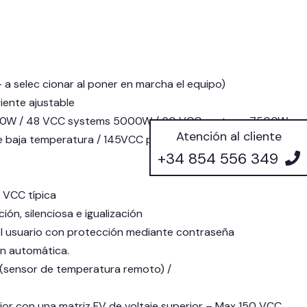
– a selec cionar al poner en marcha el equipo)
iente ajustable
2500W / 48 VCC systems 5000W / 60 VCC systems 7500W
Atención al cliente
de baja temperatura / 145VCC para arranque y condiciones
+34 854 556 349
 VCC típica
ón, silenciosa e igualización
 el usuario con protección mediante contraseña
ón automática.
(sensor de temperatura remoto) /
rior con una matriz FV de voltaje superior – Max 150 VCC