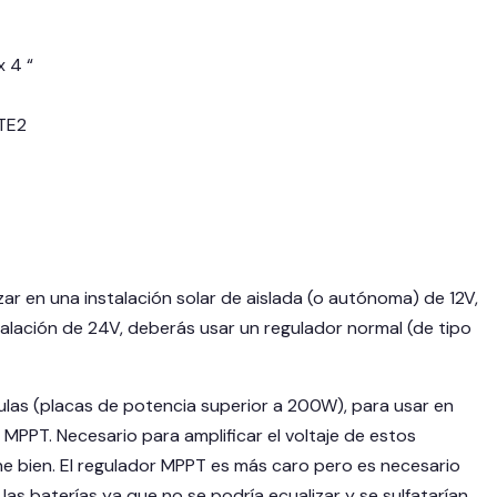
 4 “
TE2
zar en una instalación solar de aislada (o autónoma) de 12V,
talación de 24V, deberás usar un regulador normal (de tipo
ulas (placas de potencia superior a 200W), para usar en
MPPT. Necesario para amplificar el voltaje de estos
cene bien. El regulador MPPT es más caro pero es necesario
e las baterías ya que no se podría ecualizar y se sulfatarían