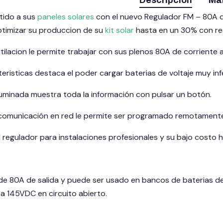
Descripción
Ma
tido a sus
paneles solares
con el nuevo Regulador FM – 80A di
ptimizar su produccion de su
kit solar
hasta en un 30% con res
tilacion le permite trabajar con sus plenos 80A de corrient
eristicas destaca el poder cargar baterias de voltaje muy in
iluminada muestra toda la información con pulsar un botón.
 comunicación en red le permite ser programado remotament
l regulador para instalaciones profesionales y su bajo costo
e 80A de salida y puede ser usado en bancos de baterias d
a 145VDC en circuito abierto.