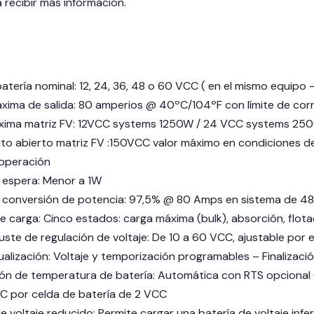
 recibir más información.
batería nominal: 12, 24, 36, 48 o 60 VCC ( en el mismo equipo 
xima de salida: 80 amperios @ 40ºC/104ºF con límite de corr
xima matriz FV: 12VCC systems 1250W / 24 VCC systems 
uito abierto matriz FV :150VCC valor máximo en condiciones 
operación
espera: Menor a 1W
e conversión de potencia: 97,5% @ 80 Amps en sistema de 48
e carga: Cinco estados: carga máxima (bulk), absorción, flotaci
uste de regulación de voltaje: De 10 a 60 VCC, ajustable por
gualización: Voltaje y temporización programables – Finalizaci
n de temperatura de batería: Automática con RTS opcional 
C por celda de batería de 2 VCC
 voltaje reducido: Permite cargar una batería de voltaje infe