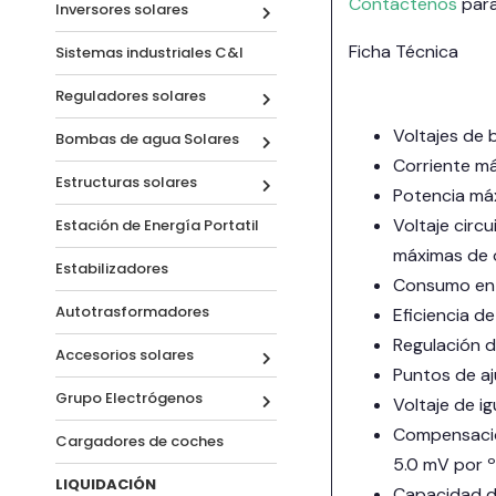
Contáctenos
para
Inversores solares
Ficha Técnica
Sistemas industriales C&I
Reguladores solares
Voltajes de 
Bombas de agua Solares
Corriente má
Estructuras solares
Potencia má
Voltaje circ
Estación de Energía Portatil
máximas de 
Estabilizadores
Consumo en 
Autotrasformadores
Eficiencia d
Regulación d
Accesorios solares
Puntos de aj
Grupo Electrógenos
Voltaje de i
Compensació
Cargadores de coches
5.0 mV por º
LIQUIDACIÓN
Capacidad de