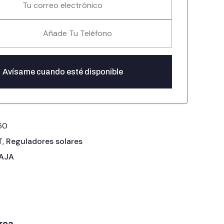
60
T
,
Reguladores solares
BAJA