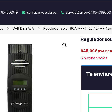
34 854556349
servicio@wccsolar.es
Servicio técnico +34 954089500
os
DAR DE BAJA
Regulador solar 80A MPPT 12v / 24v / 48
Regulador sol
645,00
€
(IVA incl
Sin existencias
Te enviar