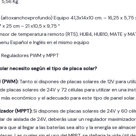
 5,56 Kg.
(altoxanchoxprofundo) Equipo 41,3x14x10 cm. – 16,25 x 5,75 x
 x 25 cm – 21 x10,5 x 9,75 “
nsor de temperatura remoto (RTS), HUB4, HUB10, MATE y MA
enu Español e Inglés en el mismo equipo
de Reguladores PWM y MPPT
lar necesito según el tipo de placa solar?
l (PWM):
Tanto si dispones de placas solares de 12V para utili
e placas solares de 24V y 72 células para utilizar en una ins
el más económico y el adecuado para este tipo de panel solar.
zador (MPPT):
Si dispones de placas solares de 24V y 60 cél
lar de aislada de 24V, deberás usar un regulador maximizador 
ara que al llegar a las baterías sea alto y la energía se alma
lacas. Las cuales sin el uso del MPPT, se dañaria la vida útil d