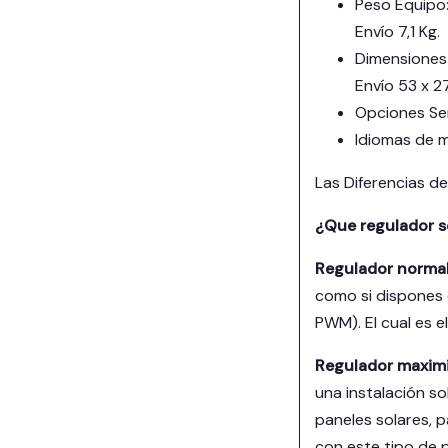
Peso Equipo:
Envío 7,1 Kg.
Dimensiones 
Envío 53 x 27
Opciones Se
Idiomas de m
Las Diferencias 
¿Que regulador so
Regulador norma
como si dispones d
PWM). El cual es 
Regulador maximi
una instalación so
paneles solares, p
con este tipo de p