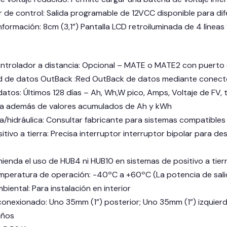
iar de control: Salida programable de 12VCC disponible para di
información: 8cm (3,1”) Pantalla LCD retroiluminada de 4 línea
ontrolador a distancia: Opcional – MATE o MATE2 con puerto
d de datos OutBack :Red OutBack de datos mediante conecto
datos: Últimos 128 días – Ah, Wh,W pico, Amps, Voltaje de FV, 
ía además de valores acumulados de Ah y kWh
ca/hidráulica: Consultar fabricante para sistemas compatibles
itivo a tierra: Precisa interruptor interruptor bipolar para 
ienda el uso de HUB4 ni HUB10 en sistemas de positivo a tier
peratura de operación: -40ºC a +60ºC (La potencia de salida
biental: Para instalación en interior
 conexionado: Uno 35mm (1”) posterior; Uno 35mm (1”) izquierd
años