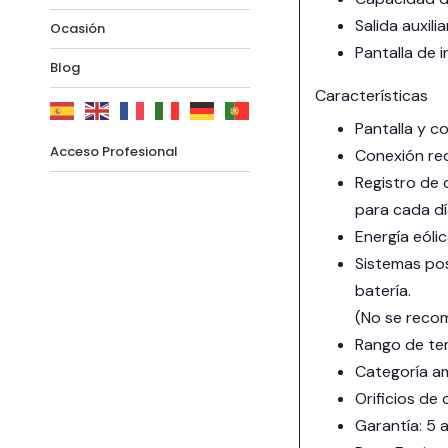
Salida auxil
Ocasión
Pantalla de 
Blog
Características
Pantalla y c
Acceso Profesional
Conexión re
Registro de 
para cada d
Energía eóli
Sistemas pos
batería.
(No se recom
Rango de tem
Categoría am
Orificios de
Garantía: 5 