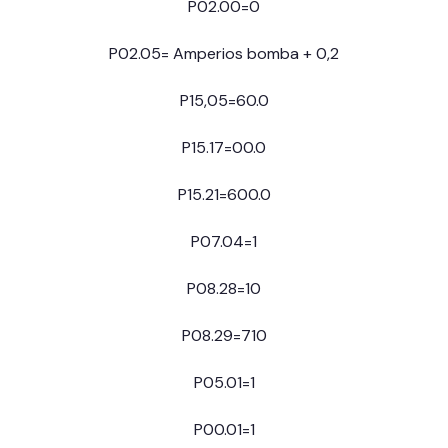
P02.00=0
P02.05= Amperios bomba + 0,2
P15,05=60.0
P15.17=00.0
P15.21=600.0
P07.04=1
P08.28=10
P08.29=710
P05.01=1
P00.01=1