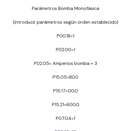
Parámetros Bomba Monofásica
(introducir parámetros según orden establecido)
P00.18=1
P02.00=1
P02.05= Amperios bomba + 3
P15,05=80.0
P15.17=00.0
P15.21=600.0
P07.04=1