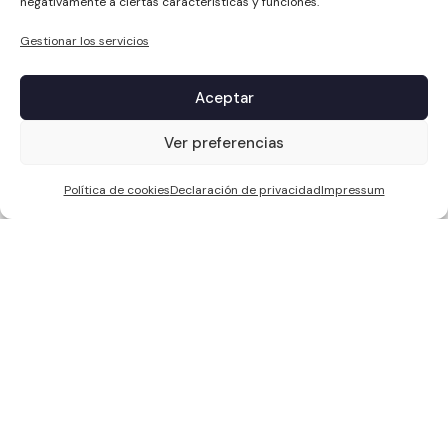
negativamente a ciertas características y funciones.
Gestionar los servicios
Aceptar
1
Ver preferencias
Política de cookies
Declaración de privacidad
Impressum
WCC SOLAR S.L, ha sido beneficiaria de Fondos Europeos, cuyo
objetivo es la mejora de la competitividad de las PYMES, y gracias al
cual ha puesto en marcha un Plan de Acción con el objetivo de