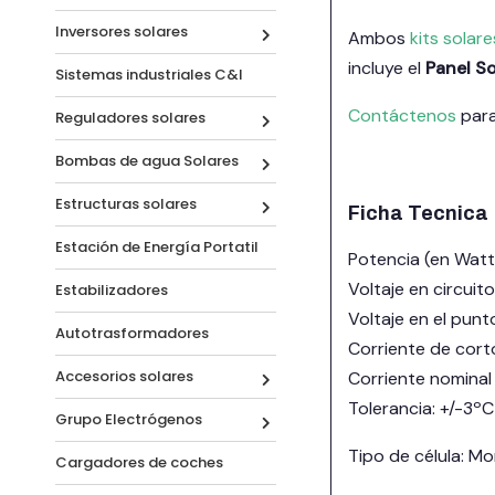
Inversores solares
Ambos
kits solare
incluye el
Panel So
Sistemas industriales C&I
Contáctenos
para
Reguladores solares
Bombas de agua Solares
Estructuras solares
Ficha Tecnica
Estación de Energía Portatil
Potencia (en Watt
Voltaje en circuit
Estabilizadores
Voltaje en el pun
Autotrasformadores
Corriente de corto
Accesorios solares
Corriente nominal 
Tolerancia: +/-3ºC
Grupo Electrógenos
Tipo de célula: Mo
Cargadores de coches