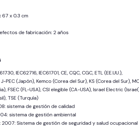
x 67 x 0.3 cm
efectos de fabricación: 2 años
s
C61730, IEC62716, IEC61701, CE, CQC, CGC, ETL (EE.UU.),
 J-PEC (Japón), Kemco (Corea del Sur), KS (Corea del Sur), MC
a), FSEC (FL-USA), CSI elegible (CA-USA), Israel Electric (Israel)
il), TSE (Turquía)
8: sistema de gestión de calidad
04: sistema de gestión ambiental
 2007: Sistema de gestión de seguridad y salud ocupacional