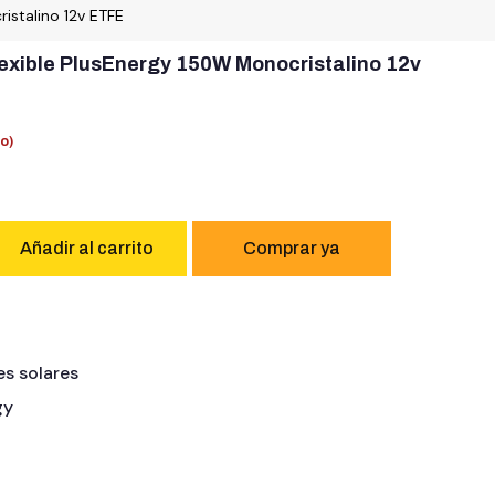
istalino 12v ETFE
lexible PlusEnergy 150W Monocristalino 12v
do)
Añadir al carrito
es solares
gy