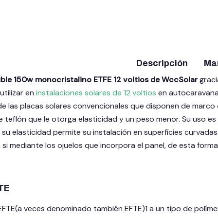
Descripción
Ma
xible 150w monocristalino ETFE 12 voltios de WccSolar
graci
utilizar en
instalaciones solares de 12 voltios
en autocaravanas
 de las placas solares convencionales que disponen de marco de
e teflón que le otorga elasticidad y un peso menor. Su uso 
 su elasticidad permite su instalación en superfícies curvada
 si mediante los ojuelos que incorpora el panel, de esta form
TE
TE(a veces denominado también EFTE)1 a un tipo de polímero 