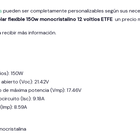
s
pueden ser completamente personalizables según sus nece
lar flexible 150w monocristalino 12 voltios ETFE
un precio 
 recibir más información.
ios): 150W
o abierto (Voc): 21.42V
to de máxima potencia (Vmp): 17.46V
circuito (Isc): 9.18A
(Imp): 8.59A
nocristalina