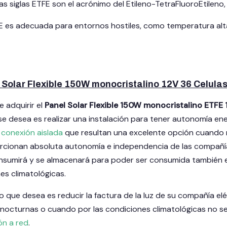
Las siglas ETFE son el acrónimo del Etileno-TetraFluoroEtileno
E es adecuada para entornos hostiles, como temperatura alt
Solar Flexible 150W monocristalino 12V 36 Celula
 adquirir el
Panel Solar Flexible 150W monocristalino ETFE 
se desea es realizar una instalación para tener autonomía e
e conexión aislada
que resultan una excelente opción cuando no
orcionan absoluta autonomía e independencia de las compañía
nsumirá y se almacenará para poder ser consumida también e
es climatológicas.
 lo que desea es reducir la factura de la luz de su compañía el
 nocturnas o cuando por las condiciones climatológicas no 
ón a red
.