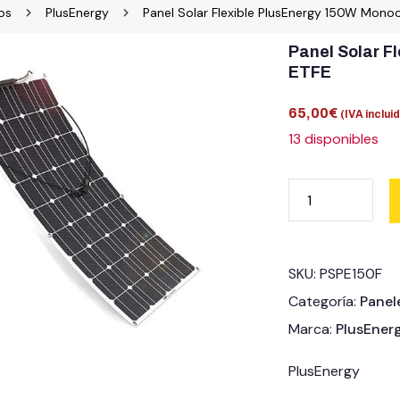
os
PlusEnergy
Panel Solar Flexible PlusEnergy 150W Monocr
Panel Solar F
ETFE
65,00
€
(IVA inclui
13 disponibles
SKU:
PSPE150F
Categoría:
Panel
Marca:
PlusEner
PlusEnergy