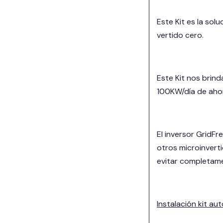
Este Kit es la so
vertido cero.
Este Kit nos brin
100KW/día de ahor
El inversor GridFr
otros microinvert
evitar completame
Instalación kit a