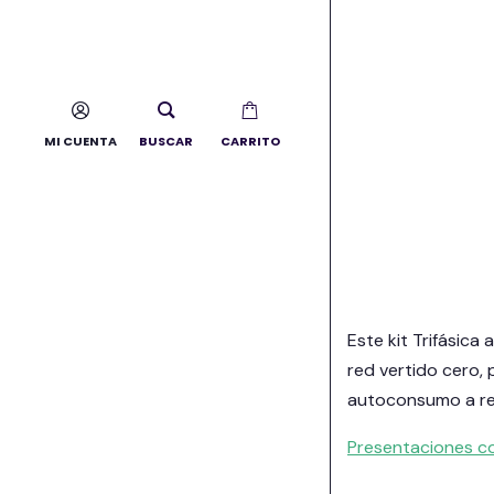
8,49
€
-
148,50
€
(IVA
MI CUENTA
BUSCAR
CARRITO
incluido)
Seleccionar opcione
Este kit Trifásic
red vertido cero, 
autoconsumo a red
Presentaciones c