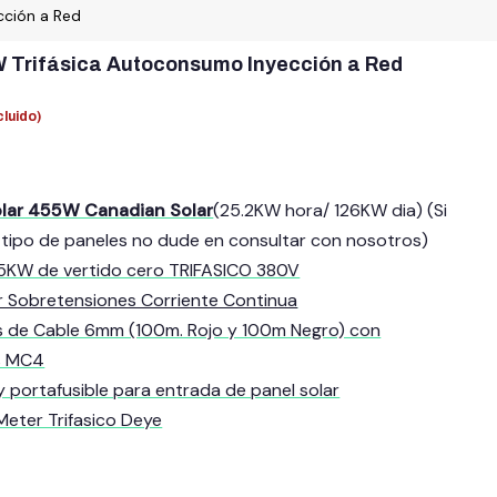
cción a Red
W Trifásica Autoconsumo Inyección a Red
cluido)
olar 455W Canadian Solar
(25.2KW hora/ 126KW dia) (Si
 tipo de paneles no dude en consultar con nosotros)
25KW de vertido cero TRIFASICO 380V
r Sobretensiones Corriente Continua
 de Cable 6mm (100m. Rojo y 100m Negro) con
s MC4
 y portafusible para entrada de panel solar
Meter Trifasico Deye