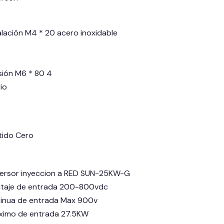
talación M4 * 20 acero inoxidable
A
sión M6 * 80 4
io
tido Cero
versor inyeccion a RED SUN-25KW-G
ltaje de entrada 200-800vdc
tinua de entrada Max 900v
ximo de entrada 27.5KW