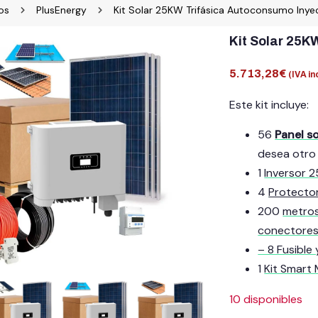
os
PlusEnergy
Kit Solar 25KW Trifásica Autoconsumo Inye
Kit Solar 25K
5.713,28
€
(IVA in
Este kit incluye:
56
Panel s
desea otro
1
Inversor 
4
Protecto
200
metros
conectore
– 8 Fusible
1
Kit Smart 
10 disponibles