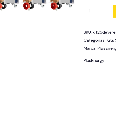
SKU:
kit25deyer
Categorías:
Kits
Marca:
PlusEner
PlusEnergy
Estructura
Estructura
Estructura
Alu Suelo
Alu Tejado
Alu Tejado
12 paneles
Perforante
Sandwich