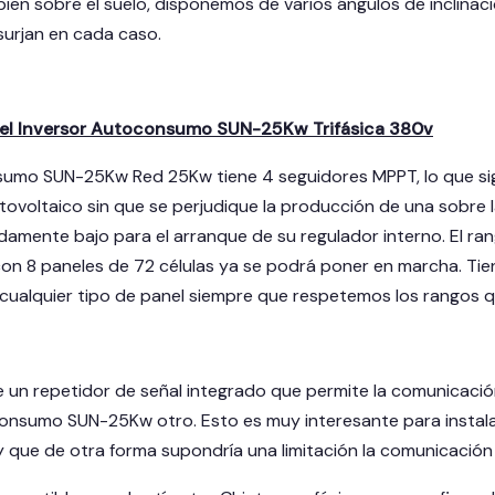
bien sobre el suelo, disponemos de varios ángulos de inclina
urjan en cada caso.
del Inversor Autoconsumo SUN-25Kw Trifásica 380v
umo SUN-25Kw Red 25Kw tiene 4 seguidores MPPT, lo que sign
ovoltaico sin que se perjudique la producción de una sobre
amente bajo para el arranque de su regulador interno. El ran
on 8 paneles de 72 células ya se podrá poner en marcha. Tiene 
cualquier tipo de panel siempre que respetemos los rangos qu
e un repetidor de señal integrado que permite la comunicación
onsumo SUN-25Kw otro. Esto es muy interesante para instal
y que de otra forma supondría una limitación la comunicación