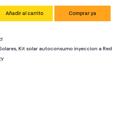
Añadir al carrito
ed
 Solares
,
Kit solar autoconsumo inyeccion a Red
gy