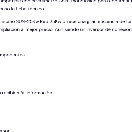
compatible con el vatímetro Chint monofásico para confirmar
aso la ficha técnica.
onsumo SUN-25Kw Red 25Kw ofrece una gran eficiencia de fun
pliación al mejor precio. Aun siendo un inversor de conexión 
omponentes:
recibir más información.
rsor: