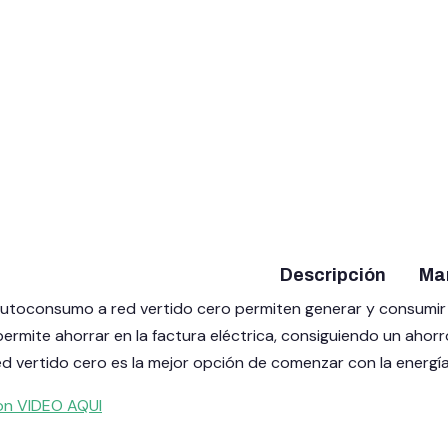
12 paneles
Chapa 12
495,00
€
paneles
388,00
€
(IVA
388,00
(IVA
incluido)
(IVA
incluido)
incluido)
Añadir al carrito
Añadir al carrito
Añadir
s
Descripción
Ma
a autoconsumo a red vertido cero permiten generar y consumir 
permite ahorrar en la factura eléctrica, consiguiendo un ahorr
 vertido cero es la mejor opción de comenzar con la energía
on VIDEO AQUI