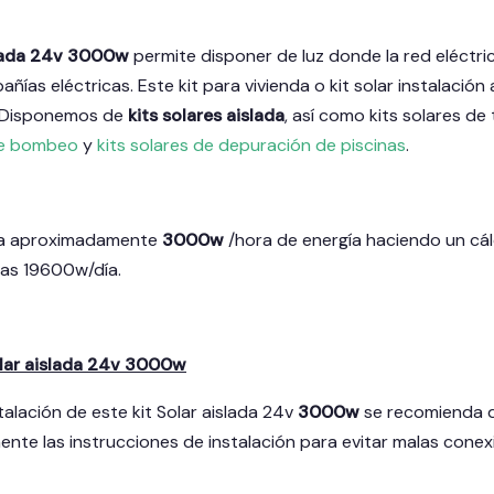
islada 24v 3000w
permite disponer de luz donde la red eléctri
pañías eléctricas. Este kit para vivienda o kit solar instalació
. Disponemos de
kits solares aislada
, así como kits solares de
 de bombeo
y
kits solares de depuración de piscinas
.
nda aproximadamente
3000w
/hora de energía haciendo un cál
ras 19600w/día.
olar aislada 24v 3000w
talación de este kit Solar aislada 24v
3000w
se recomienda
ente las instrucciones de instalación para evitar malas conex