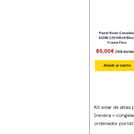
Panel Solar Canadia
455W 120 HiKu6 Blac
Frame Perc
85,00
€
(IVA inclui
Añadir al carrito
Kit solar de alta
(nevera + congelad
ordenador portátil