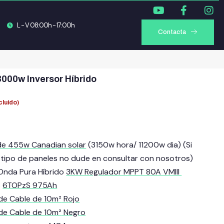
L - V 08:00h - 17:00h
Contacta
3000w Inversor Híbrido
cluido)
de 455w Canadian solar
(3150w hora/ 11200w dia) (Si
 tipo de paneles no dude en consultar con nosotros)
 Onda Pura Híbrido
3KW Regulador MPPT 80A VMIII
s
6TOPzS 975Ah
de Cable de 10m²
Rojo
de Cable de 10m²
Negro