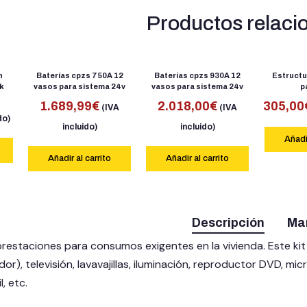
Productos relaci
n
Baterías cpzs 750A 12
Baterías cpzs 930A 12
Estructu
k
vasos para sistema 24v
vasos para sistema 24v
p
1.689,99
€
2.018,00
€
305,00
(IVA
(IVA
do)
incluido)
incluido)
Añadir
Añadir al carrito
Añadir al carrito
Descripción
Ma
s prestaciones para consumos exigentes en la vivienda. Este k
or), televisión, lavavajillas, iluminación, reproductor DVD, m
, etc.