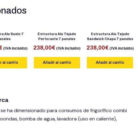
onados
ra Alu Suelo 7
Estructura Alu Tejado
Estructura Alu Tejado
aneles
Perforante 7 paneles
Sandwich Chapa 7 paneles
€
238,00
€
238,00
€
(IVA incluido)
(IVA incluido)
(IVA incluido)
 al carrito
Añadir al carrito
Añadir al carrito
rca
it se ha dimensionado para consumos de frigorífico combi
icroondas, bomba de agua, lavadora (uso en caliente),