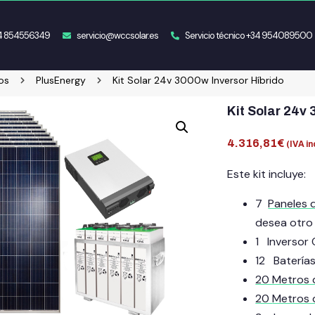
34 854556349
servicio@wccsolar.es
Servicio técnico +34 954089500
os
PlusEnergy
Kit Solar 24v 3000w Inversor Híbrido
Kit Solar 24v 
4.316,81
€
(IVA in
Este kit incluye:
7
Paneles 
desea otro
1 Inversor
12 Batería
20 Metros 
20
Metros 