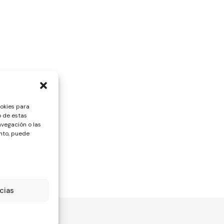
ookies para
o de estas
vegación o las
ento, puede
cias