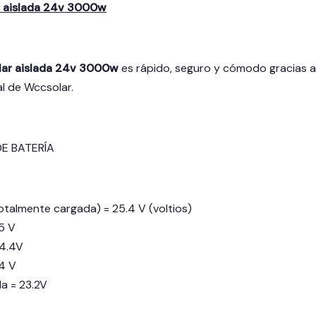
r aislada 24v 3000w
olar aislada 24v 3000w
es rápido, seguro y cómodo gracias a
al de Wccsolar.
E BATERÍA
otalmente cargada) = 25.4 V (voltios)
5 V
24.4V
24 V
a = 23.2V