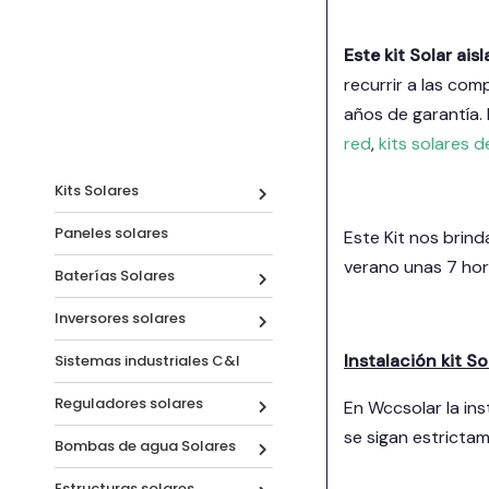
Este kit Solar a
recurrir a las com
años de garantía
red
,
kits solares
Kits Solares
Paneles solares
Este Kit nos bri
verano unas 7 ho
Baterías Solares
Inversores solares
Instalación kit S
Sistemas industriales C&I
Reguladores solares
En Wccsolar la ins
se sigan estrictam
Bombas de agua Solares
Estructuras solares