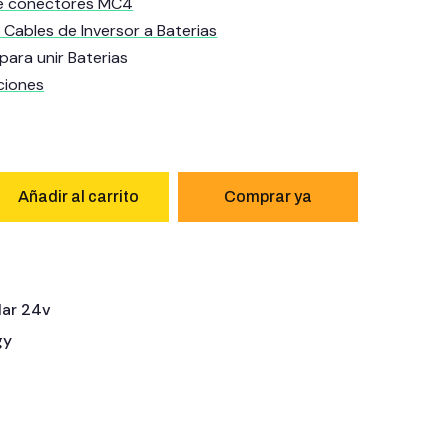
e conectores MC4
Cables de Inversor a Baterias
ra unir Baterias
ciones
Añadir al carrito
w
lar 24v
gy