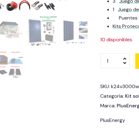
3
Juego d
1
Juego de 
Puentes pa
Kits Protec
10 disponibles
SKU:
k24v3000
Categoría:
Kit so
Marca:
PlusEner
PlusEnergy