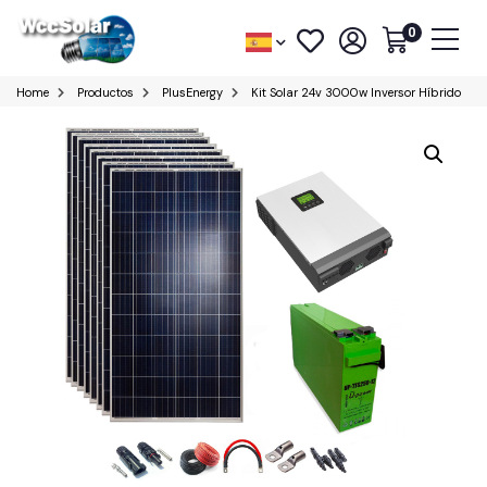
0
Home
Productos
PlusEnergy
Kit Solar 24v 3000w Inversor Híbrido