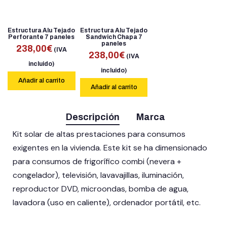
Estructura Alu Tejado
Estructura Alu Tejado
Perforante 7 paneles
Sandwich Chapa 7
paneles
238,00
€
(IVA
238,00
€
(IVA
incluido)
incluido)
Añadir al carrito
Añadir al carrito
Descripción
Marca
Kit solar de altas prestaciones para consumos
exigentes en la vivienda. Este kit se ha dimensionado
para consumos de frigorífico combi (nevera +
congelador), televisión, lavavajillas, iluminación,
reproductor DVD, microondas, bomba de agua,
lavadora (uso en caliente), ordenador portátil, etc.