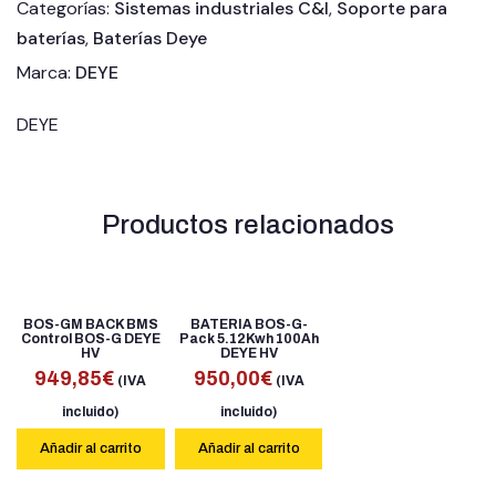
Categorías:
Sistemas industriales C&I
,
Soporte para
baterías
,
Baterías Deye
Marca:
DEYE
DEYE
Productos relacionados
BOS-GM BACK BMS
BATERIA BOS-G-
Control BOS-G DEYE
Pack 5.12Kwh 100Ah
HV
DEYE HV
949,85
€
950,00
€
(IVA
(IVA
incluido)
incluido)
Añadir al carrito
Añadir al carrito