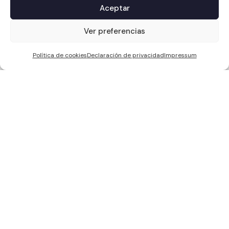
Aceptar
1
Ver preferencias
Política de cookies
Declaración de privacidad
Impressum
WCC SOLAR S.L, ha sido beneficiaria de Fondos Europeos, cuyo
objetivo es la mejora de la competitividad de las PYMES, y gracias al
cual ha puesto en marcha un Plan de Acción con el objetivo de
reforzar la digitalización y la competitividad de las pymes durante el
año 2024. Para ello ha contado con el apoyo del Programa Pyme
Digital de la Cámara de Comercio de Sevilla. #EuropaSeSiente