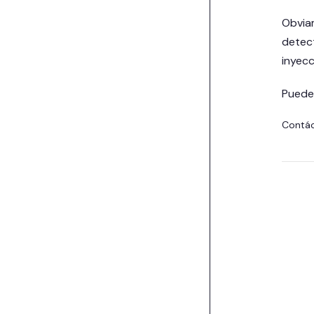
Obvia
detect
inyecc
Puedes
Contá