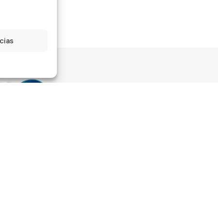
cias
Información
Legali
Quienes somos
Aviso lega
Mi cuenta
Política d
Estado del pedido
Política d
o beneficiaria de Fondos
Nuestro blog
Términos 
o es la mejora de la
condicion
Preguntas frecuentes
PYMES, y gracias al cual ha
Política d
Contacto
lan de Acción con el objetivo
devolucio
zación y la competitividad de