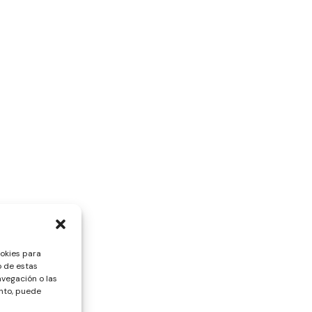
ookies para
o de estas
vegación o las
ento, puede