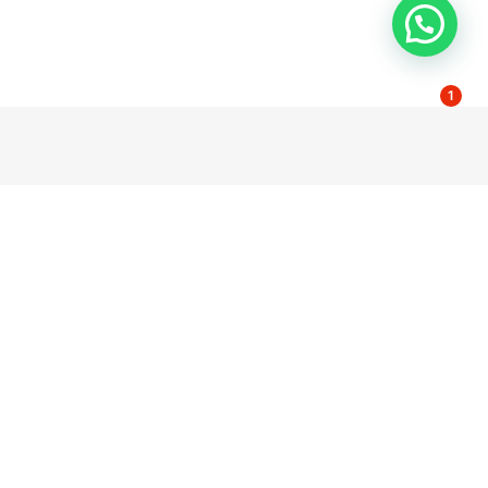
1
dad
Contacto
Poligono El Pino Calle Pino Estrobo 11-13
l
41016 Sevilla Spain
e privacidad
servicio@wccsolar.es
e cookies
serviciotecnico@wccsolar.es
Dudas y comercial +34 854 55 63 49
y
Servicio técnico 954 08 95 00 /
es
08:30AM - 12:30PM
e
665 10 73 79
nes