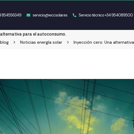
34 854556349
servicio@wccsolar.es
Servicio técnico +34 954089500
 alternativa para el autoconsumo.
 blog
Noticias energía solar
Inyección cero: Una alternati