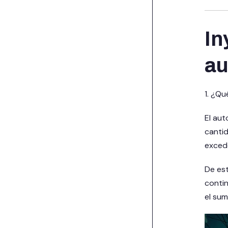
In
a
1. ¿Q
El aut
cantid
excede
De es
conti
el sum