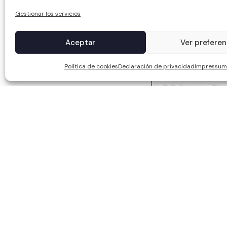
Gestionar los servicios
Aceptar
Ver preferen
Política de cookies
Declaración de privacidad
Impressum
WCC SOLAR S.L, ha sid
Europeos, cuyo objetiv
competitividad de las 
puesto en marcha un P
de reforzar la digitali