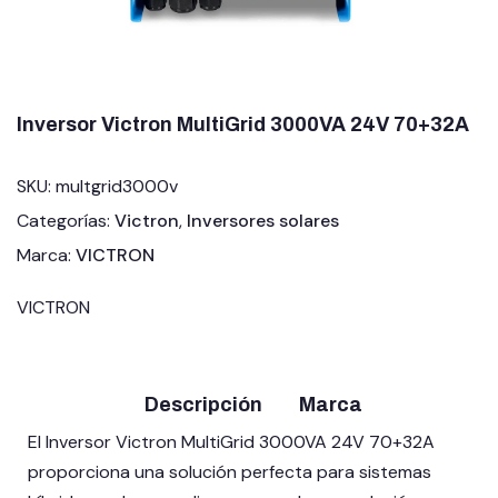
Estructuras solares
Estación de Energía Portatil
Inversor Victron MultiGrid 3000VA 24V 70+32A
Estabilizadores
Autotrasformadores
SKU:
multgrid3000v
Categorías:
Victron
,
Inversores solares
Accesorios solares
Marca:
VICTRON
Grupo Electrógenos
VICTRON
Cargadores de coches
LIQUIDACIÓN
Descripción
Marca
Ocasión
El Inversor Victron MultiGrid 3000VA 24V 70+32A
proporciona una solución perfecta para sistemas
Blog