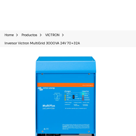
0
Home
Productos
VICTRON
Inversor Victron MultiGrid 3000VA 24V 70+32A
Kits Solares
Paneles solares
Baterías Solares
Inversores solares
Sistemas industriales C&I
Reguladores solares
Bombas de agua Solares