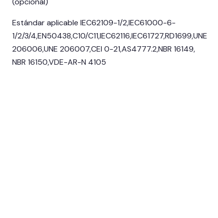
(opcional)
Estándar aplicable IEC62109-1/2,IEC61000-6-
1/2/3/4,EN50438,C10/C11,IEC62116,IEC61727,RD1699,UNE
206006,UNE 206007,CEI 0-21,AS4777.2,NBR 16149,
NBR 16150,VDE-AR-N 4105