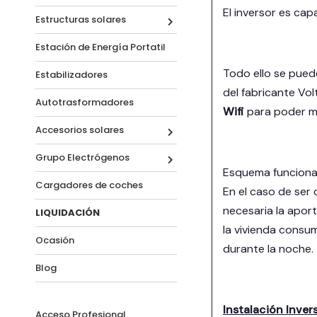
El inversor es cap
Estructuras solares
Estación de Energía Portatil
Todo ello se pue
Estabilizadores
del fabricante Vo
Autotrasformadores
Wifi
para poder mo
Accesorios solares
Grupo Electrógenos
Esquema funciona
Cargadores de coches
En el caso de ser
necesaria la apor
LIQUIDACIÓN
la vivienda consu
Ocasión
durante la noche.
Blog
Instalación Inve
Acceso Profesional