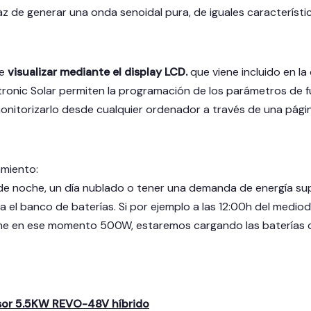
az de generar una onda senoidal pura, de iguales característic
de
visualizar mediante el display LCD.
que viene incluido en la
ltronic Solar permiten la programación de los parámetros de f
nitorizarlo desde cualquier ordenador a través de una pági
miento:
 de noche, un día nublado o tener una demanda de energía sup
ta el banco de baterías. Si por ejemplo a las 12:00h del medi
me en ese momento 500W, estaremos cargando las baterías co
rsor 5.5KW REVO-48V híbrido