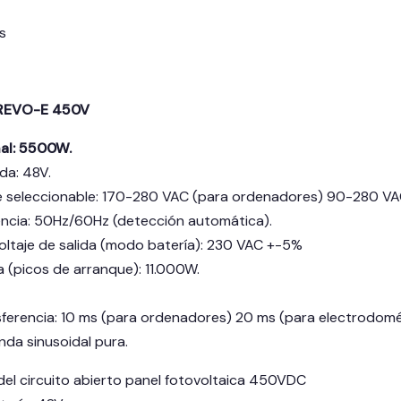
s
 REVO-E 450V
al: 5500W.
da: 48V.
e seleccionable: 170-280 VAC (para ordenadores) 90-280 VA
ncia: 50Hz/60Hz (detección automática).
voltaje de salida (modo batería): 230 VAC +-5%
 (picos de arranque): 11.000W.
ferencia: 10 ms (para ordenadores) 20 ms (para electrodomé
nda sinusoidal pura.
del circuito abierto panel fotovoltaica 450VDC