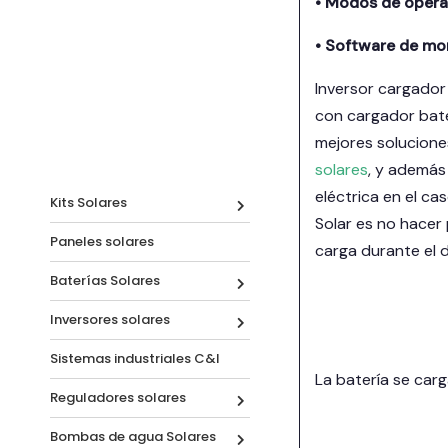
• Modos de operac
• Software de mon
Inversor cargado
con cargador bate
mejores solucione
solares
, y además
eléctrica en el ca
Kits Solares
Solar es no hacer 
Paneles solares
carga durante el 
Baterías Solares
Inversores solares
Sistemas industriales C&I
La batería se carg
Reguladores solares
Bombas de agua Solares