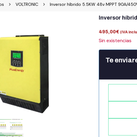
os
VOLTRONIC
Inversor híbrido 5.5KW 48v MPPT 90A/45
Inversor híb
495,00
€
(IVA incl
Sin existencias
Te enviar