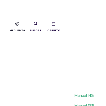
Pack
10kwh
Baterías
de Aiw-
B+KIT
BMS
Aiw-B
MI CUENTA
BUSCAR
CARRITO
48V
DEYE
2.650,00
€
(IVA
incluido)
Añadir al carrito
Manual ING
Manual ESP