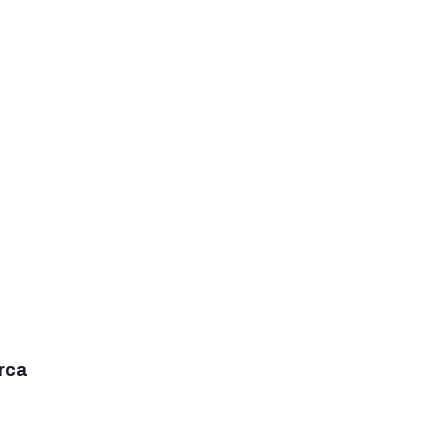
€
 al carrito
rca