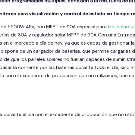
ión programables múltiples: conexión a la red, fuera de la 
itoreo para visualización y control de estado en tiempo re
r de 5500W 48V, con MPPT de 90A especial para
kits solares
rías de 60A y regulador solar MPPT de 90A Con una Entrada 
s en el mercado a día de hoy, ya que es capaz de gestionar l
 dispone de un cargador de baterías, que permite cargarlas d
so de que los paneles solares no fueran capaces de suministrar
pasar la corriente por las baterías durante todo el día, sino m
día con el excedente de producción que no utilizamos, que es 
a durante el día con el excedente de producción que no utili