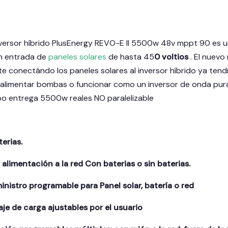
versor híbrido PlusEnergy REVO-E II 5500w 48v mppt 90 es u
on entrada de
paneles solares
de hasta 45
0 voltios
. El nuevo
te conectándo los paneles solares al inversor híbrido ya tend
limentar bombas o funcionar como un inversor de onda pura en
ipo entrega 5500w reales NO paralelizable
erias.
limentación a la red Con baterias o sin baterias.
ministro programable para Panel solar, batería o red
aje de carga ajustables por el usuario