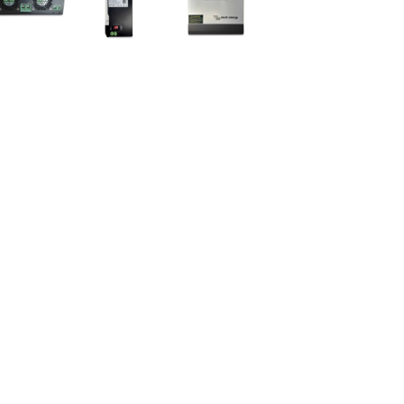
Inversor
Inversor
Inversor
AXPERT
AXPERT
MUST
4KW 24v
VM III 4KW
3KW 24v
120A/500V
24V
MPPT
VM IV-
120A/500V
80A/145V
3600 TWIN
TWIN
VHM Plus
495,00
€
495,00
€
549,00
(IVA
(IVA
(IVA
incluido)
incluido)
incluido)
Añadir al carrito
Añadir al carrito
Añadir