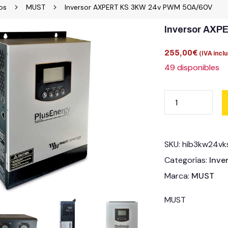
os
MUST
Inversor AXPERT KS 3KW 24v PWM 50A/60V
Inversor AXP
255,00
€
(IVA inclu
49 disponibles
SKU:
híb3kw24vk
Categorías:
Inve
Marca:
MUST
MUST