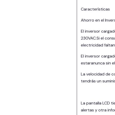
Características
Ahorro en el Inv
El inversor carga
230VAC.Si el consu
electricidad faltan
El inversor carga
estaranunca sin el
La velocidad de c
tendrás un suminis
La pantalla LCD ti
alertas y otra inf