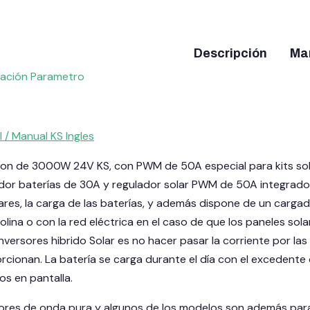
Descripción
Ma
ración Parametro
l /
Manual KS Ingles
ion de 3000W 24V KS, con PWM de 50A especial para kits sola
or baterías de 30A y regulador solar PWM de 50A integrados 
lares, la carga de las baterías, y además dispone de un carga
lina o con la red eléctrica en el caso de que los paneles sol
inversores hibrido Solar es no hacer pasar la corriente por las 
cionan. La batería se carga durante el día con el excedente 
s en pantalla.
sores de onda pura y algunos de los modelos son además par