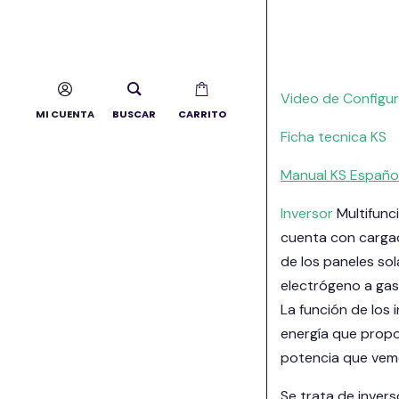
Video de Configu
MI CUENTA
BUSCAR
CARRITO
Ficha tecnica KS
Manual KS Españo
Inversor
Multifunc
cuenta con cargad
de los paneles so
electrógeno a gaso
La función de los 
energía que propor
potencia que vemo
Se trata de inver