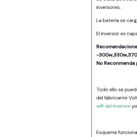
inversores.
La batería se carg
El inversor es cap
Recomendaciones 
-300w,330w,370w
No Reconmenda p
Todo ello se puede
del fabricante Vo
wifi del inversor
pa
Esquema funciona