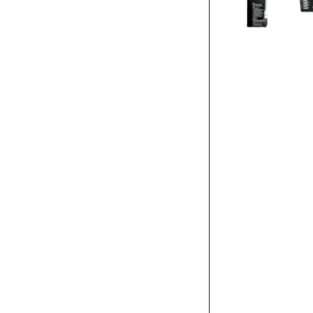
Inversor
AXPERT
VM III
3KW 24v
80A/500V
455,00
€
(IVA
incluido)
Añadir al carrito