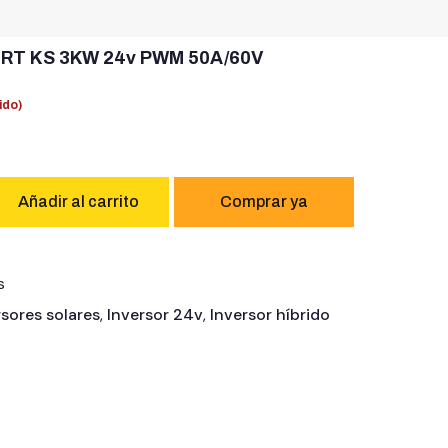
ERT KS 3KW 24v PWM 50A/60V
ido)
Añadir al carrito
s
rsores solares
,
Inversor 24v
,
Inversor híbrido