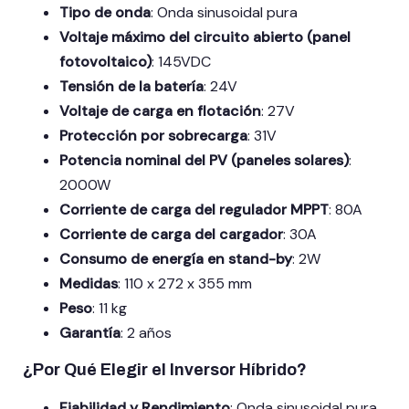
Tipo de onda
: Onda sinusoidal pura
Voltaje máximo del circuito abierto (panel
fotovoltaico)
: 145VDC
Tensión de la batería
: 24V
Voltaje de carga en flotación
: 27V
Protección por sobrecarga
: 31V
Potencia nominal del PV (paneles solares)
:
2000W
Corriente de carga del regulador MPPT
: 80A
Corriente de carga del cargador
: 30A
Consumo de energía en stand-by
: 2W
Medidas
: 110 x 272 x 355 mm
Peso
: 11 kg
Garantía
: 2 años
¿Por Qué Elegir el Inversor Híbrido?
Fiabilidad y Rendimiento
: Onda sinusoidal pura