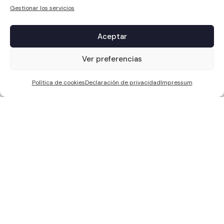
Gestionar los servicios
Aceptar
1
Ver preferencias
Política de cookies
Declaración de privacidad
Impressum
WCC SOLAR S.L, ha sido beneficiaria de Fondos Europeos, cuyo
objetivo es la mejora de la competitividad de las PYMES, y gracias al
cual ha puesto en marcha un Plan de Acción con el objetivo de
reforzar la digitalización y la competitividad de las pymes durante el